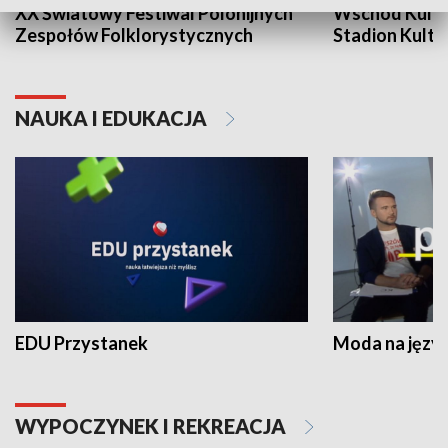
XX Światowy Festiwal Polonijnych
Wschód Kultur
Zespołów Folklorystycznych
Stadion Kultu
NAUKA I EDUKACJA
EDU Przystanek
Moda na język
WYPOCZYNEK I REKREACJA