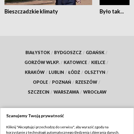
Bieszczadzkie klimaty
Było tak...
BIAŁYSTOK
/
BYDGOSZCZ
/
GDAŃSK
/
GORZÓW WLKP.
/
KATOWICE
/
KIELCE
/
KRAKÓW
/
LUBLIN
/
ŁÓDŹ
/
OLSZTYN
/
OPOLE
/
POZNAŃ
/
RZESZÓW
/
SZCZECIN
/
WARSZAWA
/
WROCŁAW
Szanujemy Twoją prywatność
Dołącz do nas:
Kliknij "Akceptuję i przechodzę do serwisu", aby wyrazić zgody na
korzystanie z technologii automatycznego śledzenia i zbierania danych,
TVP