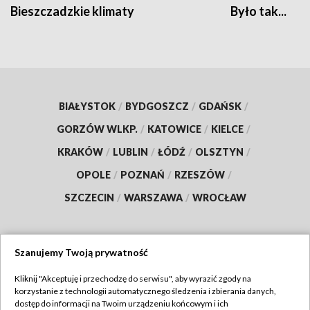
Bieszczadzkie klimaty
Było tak...
BIAŁYSTOK
/
BYDGOSZCZ
/
GDAŃSK
/
GORZÓW WLKP.
/
KATOWICE
/
KIELCE
/
KRAKÓW
/
LUBLIN
/
ŁÓDŹ
/
OLSZTYN
/
OPOLE
/
POZNAŃ
/
RZESZÓW
/
SZCZECIN
/
WARSZAWA
/
WROCŁAW
Szanujemy Twoją prywatność
Dołącz do nas:
Kliknij "Akceptuję i przechodzę do serwisu", aby wyrazić zgody na
korzystanie z technologii automatycznego śledzenia i zbierania danych,
TVP
dostęp do informacji na Twoim urządzeniu końcowym i ich