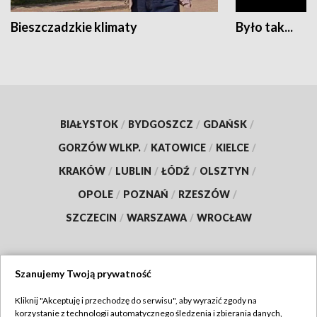
Bieszczadzkie klimaty
Było tak...
BIAŁYSTOK
/
BYDGOSZCZ
/
GDAŃSK
/
GORZÓW WLKP.
/
KATOWICE
/
KIELCE
/
KRAKÓW
/
LUBLIN
/
ŁÓDŹ
/
OLSZTYN
/
OPOLE
/
POZNAŃ
/
RZESZÓW
/
SZCZECIN
/
WARSZAWA
/
WROCŁAW
Szanujemy Twoją prywatność
Dołącz do nas:
Kliknij "Akceptuję i przechodzę do serwisu", aby wyrazić zgody na
korzystanie z technologii automatycznego śledzenia i zbierania danych,
TVP