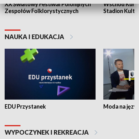
XX Światowy Festiwal Polonijnych
Wschód Kultur
Zespołów Folklorystycznych
Stadion Kultu
NAUKA I EDUKACJA
EDU Przystanek
Moda na język
WYPOCZYNEK I REKREACJA