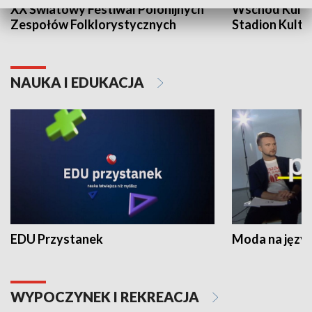
XX Światowy Festiwal Polonijnych
Wschód Kultur
Zespołów Folklorystycznych
Stadion Kultu
NAUKA I EDUKACJA
EDU Przystanek
Moda na język
WYPOCZYNEK I REKREACJA