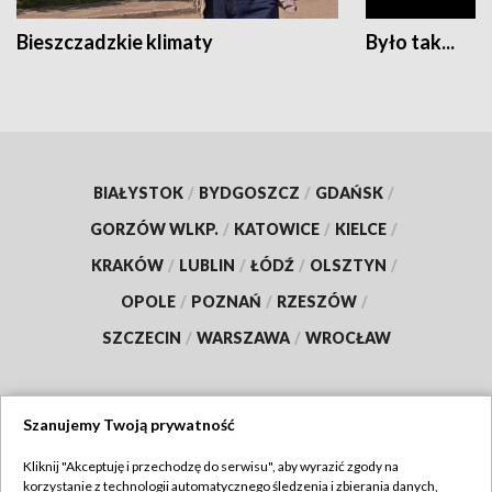
Bieszczadzkie klimaty
Było tak...
BIAŁYSTOK
/
BYDGOSZCZ
/
GDAŃSK
/
GORZÓW WLKP.
/
KATOWICE
/
KIELCE
/
KRAKÓW
/
LUBLIN
/
ŁÓDŹ
/
OLSZTYN
/
OPOLE
/
POZNAŃ
/
RZESZÓW
/
SZCZECIN
/
WARSZAWA
/
WROCŁAW
Szanujemy Twoją prywatność
Dołącz do nas:
Kliknij "Akceptuję i przechodzę do serwisu", aby wyrazić zgody na
korzystanie z technologii automatycznego śledzenia i zbierania danych,
TVP