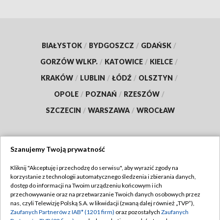
BIAŁYSTOK
/
BYDGOSZCZ
/
GDAŃSK
/
GORZÓW WLKP.
/
KATOWICE
/
KIELCE
/
KRAKÓW
/
LUBLIN
/
ŁÓDŹ
/
OLSZTYN
/
OPOLE
/
POZNAŃ
/
RZESZÓW
/
SZCZECIN
/
WARSZAWA
/
WROCŁAW
Szanujemy Twoją prywatność
Dołącz do nas:
Kliknij "Akceptuję i przechodzę do serwisu", aby wyrazić zgody na
korzystanie z technologii automatycznego śledzenia i zbierania danych,
TVP
dostęp do informacji na Twoim urządzeniu końcowym i ich
Abonament TVP
przechowywanie oraz na przetwarzanie Twoich danych osobowych przez
Regulamin TVP
nas, czyli Telewizję Polską S.A. w likwidacji (zwaną dalej również „TVP”),
Emisja w TVP
Polityka prywatności
Zaufanych Partnerów z IAB* (1201 firm)
oraz pozostałych
Zaufanych