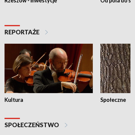
Rzeszów - inwestycje
Od pola do st
REPORTAŻE
Kultura
Społeczne
SPOŁECZEŃSTWO