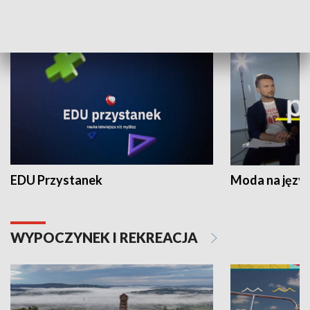
NAUKA I EDUKACJA
EDU Przystanek
Moda na język
WYPOCZYNEK I REKREACJA