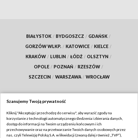
BIAŁYSTOK
/
BYDGOSZCZ
/
GDAŃSK
/
GORZÓW WLKP.
/
KATOWICE
/
KIELCE
/
KRAKÓW
/
LUBLIN
/
ŁÓDŹ
/
OLSZTYN
/
OPOLE
/
POZNAŃ
/
RZESZÓW
/
SZCZECIN
/
WARSZAWA
/
WROCŁAW
Szanujemy Twoją prywatność
Dołącz do nas:
Kliknij "Akceptuję i przechodzę do serwisu", aby wyrazić zgody na
korzystanie z technologii automatycznego śledzenia i zbierania danych,
TVP
dostęp do informacji na Twoim urządzeniu końcowym i ich
Abonament TVP
przechowywanie oraz na przetwarzanie Twoich danych osobowych przez
Regulamin TVP
nas, czyli Telewizję Polską S.A. w likwidacji (zwaną dalej również „TVP”),