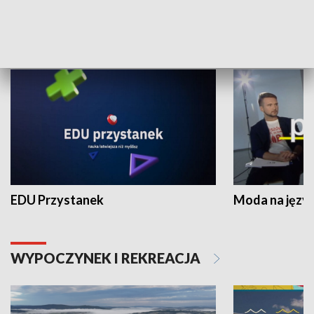
NAUKA I EDUKACJA
EDU Przystanek
Moda na język
WYPOCZYNEK I REKREACJA