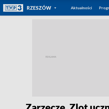
POWRÓT DO
RZESZÓW
Aktualności
Prog
TVP REGIONY
Zarzecze. Zlot ucz