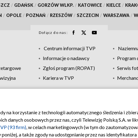
SZCZ
/
GDAŃSK
/
GORZÓW WLKP.
/
KATOWICE
/
KIELCE
/
KRA
N
/
OPOLE
/
POZNAŃ
/
RZESZÓW
/
SZCZECIN
/
WARSZAWA
/
W
Dołącz do nas:
Centrum informacji TVP
Naziemna
Informacje o nadawcy
Program d
zetargowe
Zgłoś program (ROPAT)
Serwis fo
wizyjna
Kariera w TVP
Merchandi
Polityka prywatności
Moje zgody
Pomoc
Biuro re
ody na korzystanie z technologii automatycznego śledzenia i zbie
 danych osobowych przez nas, czyli Telewizję Polską S.A. w likw
VP (93 firm)
, w celach marketingowych (w tym do zautomatyzow
 poniżej, a także zgody na udostępnianie przez nas identyfikator