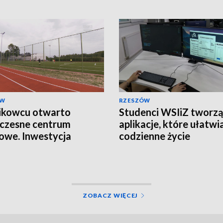
ÓW
RZESZÓW
ikowcu otwarto
Studenci WSIiZ tworzą
czesne centrum
aplikacje, które ułatwi
owe. Inwestycja
codzienne życie
owała ponad 2,5 mln zł
ZOBACZ WIĘCEJ