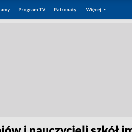
ramy
Program TV
Patronaty
Więcej
niów i nauczycieli szkół 