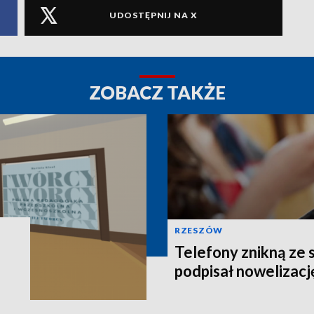
UDOSTĘPNIJ NA X
ZOBACZ TAKŻE
RZESZÓW
Telefony znikną ze 
podpisał nowelizacj