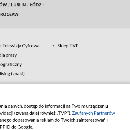
KÓW
/
LUBLIN
/
ŁÓDŹ
/
ROCŁAW
 Telewizja Cyfrowa
Sklep TVP
la prasy
tograficzny
sing (znaki)
klamy
Kontakt
rania danych, dostęp do informacji na Twoim urządzeniu
idacji (zwaną dalej również „TVP”),
Zaufanych Partnerów
anego dopasowania reklam do Twoich zainteresowań i
a PPID do Google.