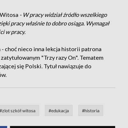
 Witosa
- W pracy widział źródło wszelkiego
zięki pracy właśnie to dobro osiąga. Wymagał
ci w pracy.
- choć nieco inna lekcja historii patrona
m zatytułowanym "Trzy razy On". Tematem
ającej się Polski. Tytuł nawiązuje do
ów.
#zlot szkół witosa
#edukacja
#historia