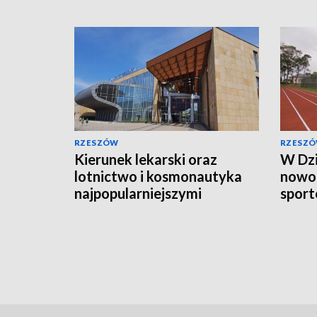
RZESZÓW
RZESZ
Kierunek lekarski oraz
W Dz
lotnictwo i kosmonautyka
nowo
najpopularniejszymi
sport
kierunkami studiów
koszt