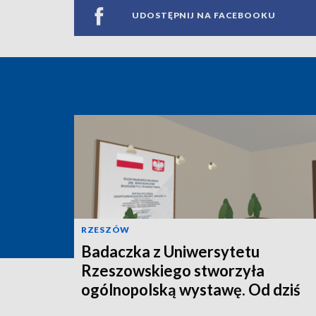
UDOSTĘPNIJ NA FACEBOOKU
RZESZÓW
Badaczka z Uniwersytetu
Rzeszowskiego stworzyła
ogólnopolską wystawę. Od dziś
można ją oglądać online