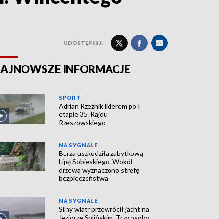
UDOSTĘPNIJ:
AJNOWSZE INFORMACJE
SPORT
Adrian Rzeźnik liderem po I
etapie 35. Rajdu
Rzeszowskiego
NA SYGNALE
Burza uszkodziła zabytkową
Lipę Sobieskiego. Wokół
drzewa wyznaczono strefę
bezpieczeństwa
NA SYGNALE
Silny wiatr przewrócił jacht na
Jeziorze Solińskim. Trzy osoby