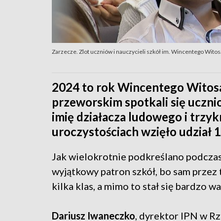
Zarzecze. Zlot uczniów i nauczycieli szkół im. Wincentego Witos
2024 to rok Wincentego Witosa.
przeworskim spotkali się ucznio
imię działacza ludowego i trzy
uroczystościach wzięło udział 14
Jak wielokrotnie podkreślano podczas
wyjątkowy patron szkół, bo sam przez 
kilka klas, a mimo to stał się bardzo wa
Dariusz Iwaneczko
, dyrektor IPN w R