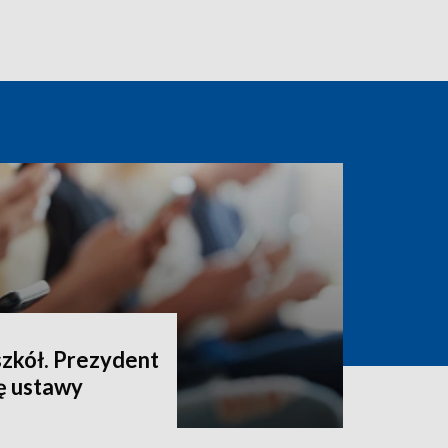
szkół. Prezydent
ę ustawy