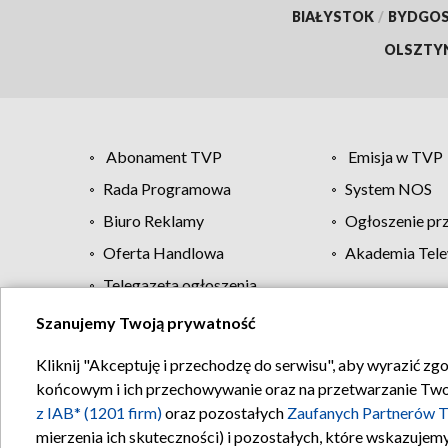
BIAŁYSTOK
/
BYDGO
OLSZTY
Abonament TVP
Emisja w TVP
Rada Programowa
System NOS
Biuro Reklamy
Ogłoszenie pr
Oferta Handlowa
Akademia Tele
Telegazeta ogłoszenia
Szanujemy Twoją prywatność
Regulamin TVP
Kliknij "Akceptuję i przechodzę do serwisu", aby wyrazić zg
końcowym i ich przechowywanie oraz na przetwarzanie Twoich
z IAB* (1201 firm)
oraz pozostałych
Zaufanych Partnerów T
mierzenia ich skuteczności) i pozostałych, które wskazujemy