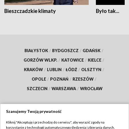
Bieszczadzkie klimaty
Było tak...
BIAŁYSTOK
/
BYDGOSZCZ
/
GDAŃSK
/
GORZÓW WLKP.
/
KATOWICE
/
KIELCE
/
KRAKÓW
/
LUBLIN
/
ŁÓDŹ
/
OLSZTYN
/
OPOLE
/
POZNAŃ
/
RZESZÓW
/
SZCZECIN
/
WARSZAWA
/
WROCŁAW
Szanujemy Twoją prywatność
Dołącz do nas:
Kliknij "Akceptuję i przechodzę do serwisu", aby wyrazić zgody na
korzystanie z technologii automatycznego śledzenia i zbierania danych,
TVP