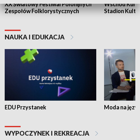
XX Światowy Festiwal Polonijnych
Wschód Kultur
Zespołów Folklorystycznych
Stadion Kultu
NAUKA I EDUKACJA
EDU Przystanek
Moda na język
WYPOCZYNEK I REKREACJA