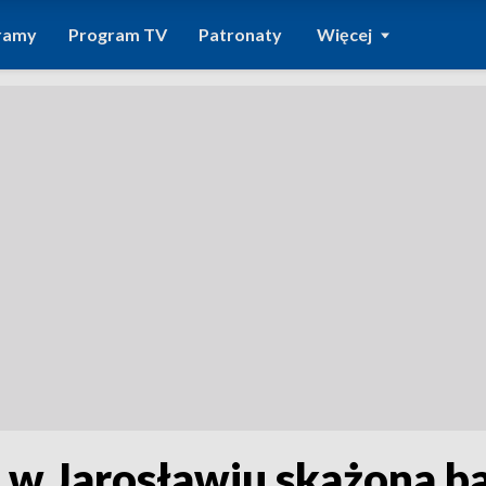
ramy
Program TV
Patronaty
Więcej
w Jarosławiu skażona bak