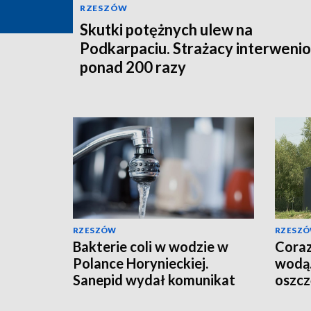
RZESZÓW
Skutki potężnych ulew na
Podkarpaciu. Strażacy interwenio
ponad 200 razy
RZESZÓW
RZESZ
Bakterie coli w wodzie w
Coraz
Polance Horynieckiej.
wodą.
Sanepid wydał komunikat
oszcz