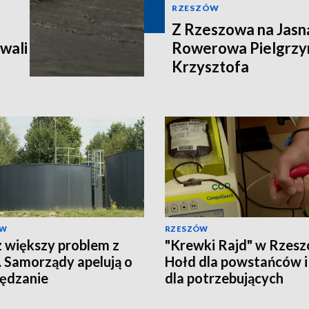
RZESZÓW
Z Rzeszowa na Jasn
wali
Rowerowa Pielgrzy
Krzysztofa
ÓW
RZESZÓW
 większy problem z
"Krewki Rajd" w Rzesz
 Samorządy apelują o
Hołd dla powstańców i
ędzanie
dla potrzebujących