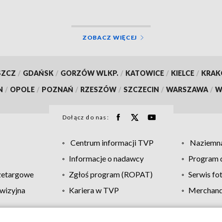
ZOBACZ WIĘCEJ
SZCZ
/
GDAŃSK
/
GORZÓW WLKP.
/
KATOWICE
/
KIELCE
/
KRA
N
/
OPOLE
/
POZNAŃ
/
RZESZÓW
/
SZCZECIN
/
WARSZAWA
/
W
Dołącz do nas:
Centrum informacji TVP
Naziemna
Informacje o nadawcy
Program d
zetargowe
Zgłoś program (ROPAT)
Serwis fo
wizyjna
Kariera w TVP
Merchandi