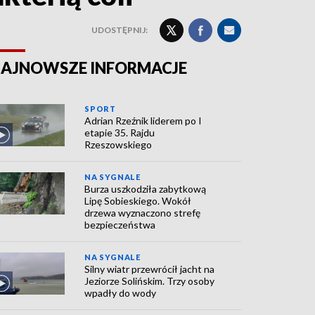
UDOSTĘPNIJ:
AJNOWSZE INFORMACJE
SPORT
Adrian Rzeźnik liderem po I
etapie 35. Rajdu
Rzeszowskiego
NA SYGNALE
Burza uszkodziła zabytkową
Lipę Sobieskiego. Wokół
drzewa wyznaczono strefę
bezpieczeństwa
NA SYGNALE
Silny wiatr przewrócił jacht na
Jeziorze Solińskim. Trzy osoby
wpadły do wody