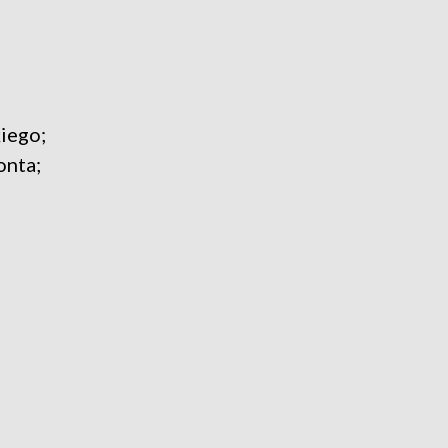
iego;
onta;