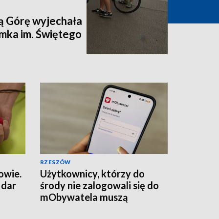
ą Górę wyjechała
mka im. Świętego
RZESZÓW
owie.
Użytkownicy, którzy do
 dar
środy nie zalogowali się do
mObywatela muszą
przywrócić ważność