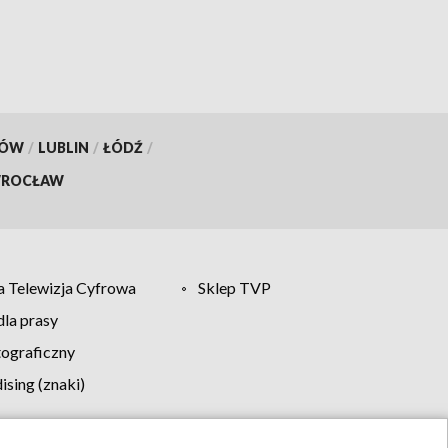
dokumentów
KÓW
/
LUBLIN
/
ŁÓDŹ
/
ROCŁAW
 Telewizja Cyfrowa
Sklep TVP
la prasy
tograficzny
sing (znaki)