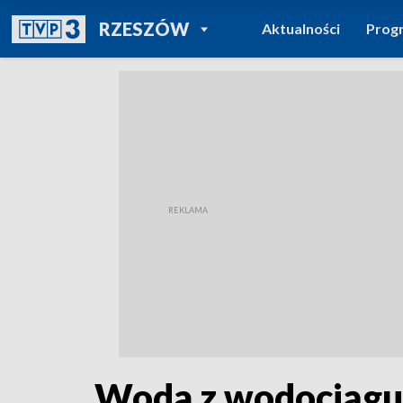
POWRÓT DO
RZESZÓW
Aktualności
Prog
TVP REGIONY
Woda z wodociągu 