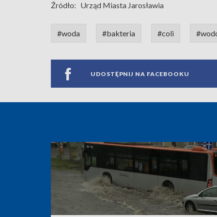
Źródło:
Urząd Miasta Jarosławia
#woda
#bakteria
#coli
#wodo
UDOSTĘPNIJ NA FACEBOOKU