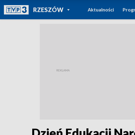
POWRÓT DO
RZESZÓW
Aktualności
Prog
TVP REGIONY
Dzień Edukacji Na