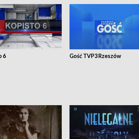
o 6
Gość TVP3 Rzeszów