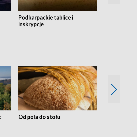
Podkarpackie tablice i
Szlakiem arc
inskrypcje
drewnianej
z
Od pola do stołu
50 lat ochro
przyrodnicz
Zachodnich