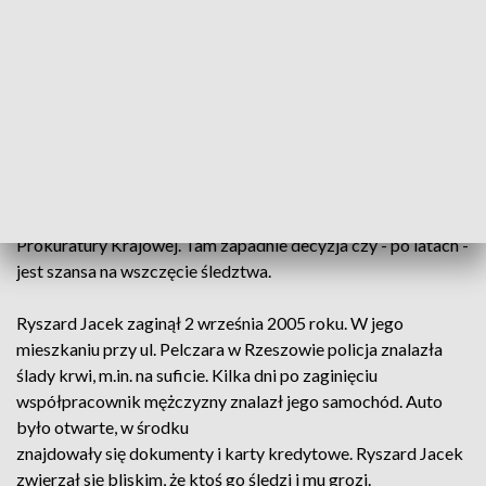
Kulisy tajemniczego zaginięcia Ryszarda Jacka
przedstawiliśmy w programie Paragraf. Po emisji reportażu
sprawą zainteresowała się Prokuratura Krajowa, która
zleciła analizę akt i przekazała je do Wydziału Przestępstw
Niewykrytych Biura Kryminalnego Komendy Głównej Policji,
czyli tak zwanego Archiwum X.
Jak ustaliliśmy, policjanci przeanalizowali już zgromadzony w
tej sprawie materiał dowodowy, a analizę przekazali do
Prokuratury Krajowej. Tam zapadnie decyzja czy - po latach -
jest szansa na wszczęcie śledztwa.
Ryszard Jacek zaginął 2 września 2005 roku. W jego
mieszkaniu przy ul. Pelczara w Rzeszowie policja znalazła
ślady krwi, m.in. na suficie. Kilka dni po zaginięciu
współpracownik mężczyzny znalazł jego samochód. Auto
było otwarte, w środku
znajdowały się dokumenty i karty kredytowe. Ryszard Jacek
zwierzał się bliskim, że ktoś go śledzi i mu grozi.