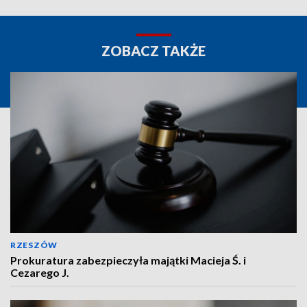
ZOBACZ TAKŻE
RZESZÓW
Prokuratura zabezpieczyła majątki Macieja Ś. i
Cezarego J.