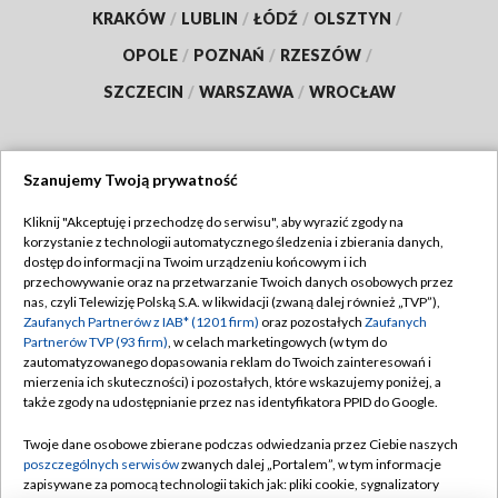
KRAKÓW
/
LUBLIN
/
ŁÓDŹ
/
OLSZTYN
/
OPOLE
/
POZNAŃ
/
RZESZÓW
/
SZCZECIN
/
WARSZAWA
/
WROCŁAW
Szanujemy Twoją prywatność
Dołącz do nas:
Kliknij "Akceptuję i przechodzę do serwisu", aby wyrazić zgody na
korzystanie z technologii automatycznego śledzenia i zbierania danych,
TVP
dostęp do informacji na Twoim urządzeniu końcowym i ich
Abonament TVP
przechowywanie oraz na przetwarzanie Twoich danych osobowych przez
Regulamin TVP
nas, czyli Telewizję Polską S.A. w likwidacji (zwaną dalej również „TVP”),
Emisja w TVP
Polityka prywatności
Zaufanych Partnerów z IAB* (1201 firm)
oraz pozostałych
Zaufanych
Partnerów TVP (93 firm)
, w celach marketingowych (w tym do
Centrum informacji TVP
Moje zgody
zautomatyzowanego dopasowania reklam do Twoich zainteresowań i
mierzenia ich skuteczności) i pozostałych, które wskazujemy poniżej, a
Naziemna Telewizja Cyfrowa
Pomoc
także zgody na udostępnianie przez nas identyfikatora PPID do Google.
Sklep TVP
Biuro reklamy
Twoje dane osobowe zbierane podczas odwiedzania przez Ciebie naszych
Rada Programowa
Kontakt
poszczególnych serwisów
zwanych dalej „Portalem”, w tym informacje
zapisywane za pomocą technologii takich jak: pliki cookie, sygnalizatory
System NOS