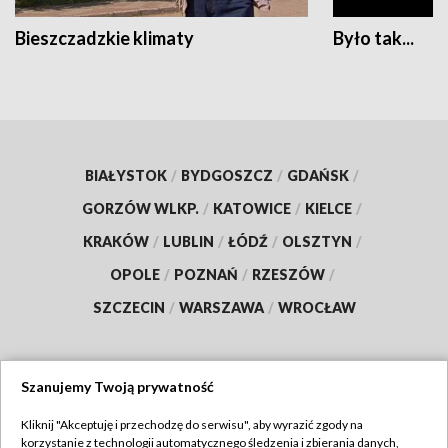
Bieszczadzkie klimaty
Było tak...
BIAŁYSTOK
/
BYDGOSZCZ
/
GDAŃSK
/
GORZÓW WLKP.
/
KATOWICE
/
KIELCE
/
KRAKÓW
/
LUBLIN
/
ŁÓDŹ
/
OLSZTYN
/
OPOLE
/
POZNAŃ
/
RZESZÓW
/
SZCZECIN
/
WARSZAWA
/
WROCŁAW
Szanujemy Twoją prywatność
Dołącz do nas:
Kliknij "Akceptuję i przechodzę do serwisu", aby wyrazić zgody na
korzystanie z technologii automatycznego śledzenia i zbierania danych,
TVP