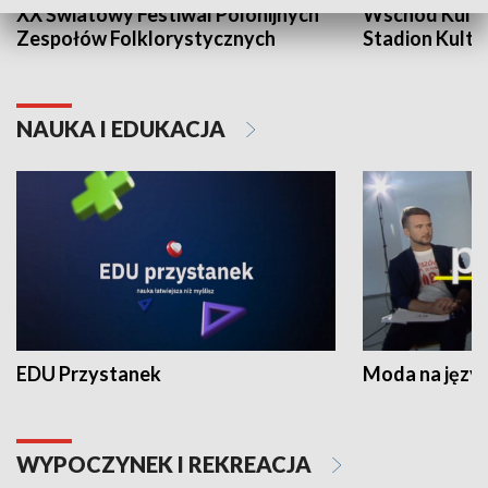
XX Światowy Festiwal Polonijnych
Wschód Kultur
Zespołów Folklorystycznych
Stadion Kultu
NAUKA I EDUKACJA
EDU Przystanek
Moda na język
WYPOCZYNEK I REKREACJA