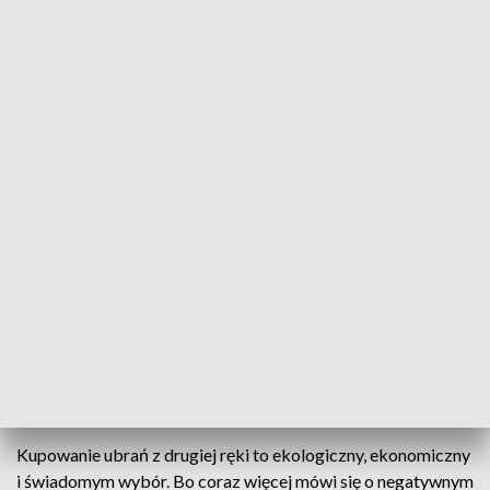
"Niezły lumpeks" - czyli akcja wyprzedaży używanych ubrań w Rzeszowie
"Niezły lumpeks" - czyli akcja wyprzedaży
używanych ubrań, która odbyła się dziś w
Rzeszowie. Przyciągnęła mnóstwo miłośników
zrównoważonej mody. Którzy mogli kupić
najróżniejsze stroje, rękodzieło i biżuterię. Dbając o
swój budżet i środowisko.
Kupowanie ubrań z drugiej ręki to ekologiczny, ekonomiczny
i świadomym wybór. Bo coraz więcej mówi się o negatywnym