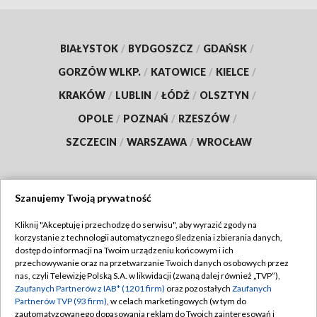
BIAŁYSTOK
/
BYDGOSZCZ
/
GDAŃSK
/
GORZÓW WLKP.
/
KATOWICE
/
KIELCE
/
KRAKÓW
/
LUBLIN
/
ŁÓDŹ
/
OLSZTYN
/
OPOLE
/
POZNAŃ
/
RZESZÓW
/
SZCZECIN
/
WARSZAWA
/
WROCŁAW
Szanujemy Twoją prywatność
Dołącz do nas:
Kliknij "Akceptuję i przechodzę do serwisu", aby wyrazić zgody na
korzystanie z technologii automatycznego śledzenia i zbierania danych,
TVP
dostęp do informacji na Twoim urządzeniu końcowym i ich
Abonament TVP
przechowywanie oraz na przetwarzanie Twoich danych osobowych przez
Regulamin TVP
nas, czyli Telewizję Polską S.A. w likwidacji (zwaną dalej również „TVP”),
Emisja w TVP
Polityka prywatności
Zaufanych Partnerów z IAB* (1201 firm)
oraz pozostałych
Zaufanych
Partnerów TVP (93 firm)
, w celach marketingowych (w tym do
Centrum informacji TVP
Moje zgody
zautomatyzowanego dopasowania reklam do Twoich zainteresowań i