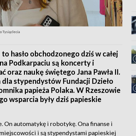
o Tysiąclecia
a" to hasło obchodzonego dziś w całej
 na Podkarpaciu są koncerty i
ć oraz naukę świętego Jana Pawła II.
 dla stypendystów Fundacji Dzieło
omnika papieża Polaka. W Rzeszowie
o wsparcia były dziś papieskie
e. On automatykę i robotykę. Ona finanse i
iejscowości i są stypendystami papieskiej