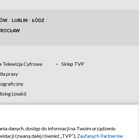
KÓW
/
LUBLIN
/
ŁÓDŹ
/
ROCŁAW
 Telewizja Cyfrowa
Sklep TVP
la prasy
tograficzny
sing (znaki)
klamy
Kontakt
rania danych, dostęp do informacji na Twoim urządzeniu
idacji (zwaną dalej również „TVP”),
Zaufanych Partnerów