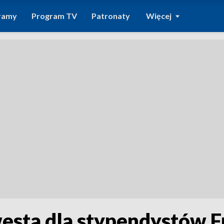
ramy
Program TV
Patronaty
Więcej
westa dla stypendystów F