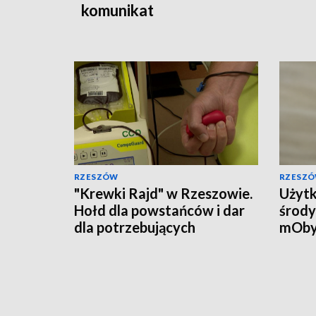
komunikat
RZESZÓW
RZESZ
"Krewki Rajd" w Rzeszowie.
Użytk
Hołd dla powstańców i dar
środy
dla potrzebujących
mOby
przyw
doku