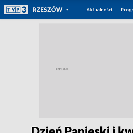
POWRÓT DO
RZESZÓW
Aktualności
Prog
TVP REGIONY
Dzień Papieski i k