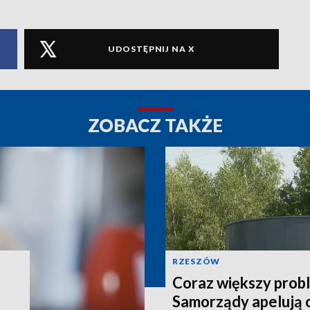
UDOSTĘPNIJ NA X
ZOBACZ TAKŻE
RZESZÓW
Coraz większy prob
Samorządy apelują 