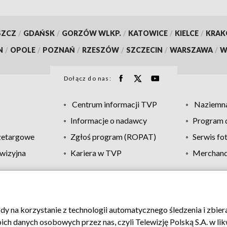
SZCZ
/
GDAŃSK
/
GORZÓW WLKP.
/
KATOWICE
/
KIELCE
/
KRA
N
/
OPOLE
/
POZNAŃ
/
RZESZÓW
/
SZCZECIN
/
WARSZAWA
/
W
Dołącz do nas:
Centrum informacji TVP
Naziemna
Informacje o nadawcy
Program d
zetargowe
Zgłoś program (ROPAT)
Serwis fo
wizyjna
Kariera w TVP
Merchandi
Polityka prywatności
Moje zgody
Pomoc
Biuro re
ody na korzystanie z technologii automatycznego śledzenia i zbie
 danych osobowych przez nas, czyli Telewizję Polską S.A. w likw