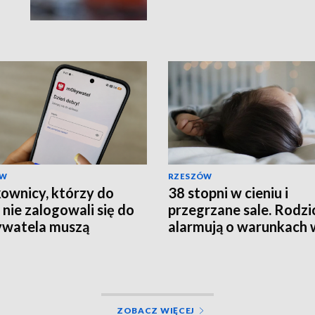
ÓW
RZESZÓW
ownicy, którzy do
38 stopni w cieniu i
 nie zalogowali się do
przegrzane sale. Rodzi
watela muszą
alarmują o warunkach 
rócić ważność
szpitalu
mentów
ZOBACZ WIĘCEJ