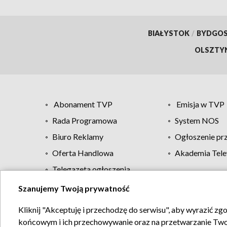
BIAŁYSTOK
/
BYDGO
OLSZTY
Abonament TVP
Emisja w TVP
Rada Programowa
System NOS
Biuro Reklamy
Ogłoszenie pr
Oferta Handlowa
Akademia Tele
Telegazeta ogłoszenia
Szanujemy Twoją prywatność
Regulamin TVP
Kliknij "Akceptuję i przechodzę do serwisu", aby wyrazić zg
końcowym i ich przechowywanie oraz na przetwarzanie Twoich