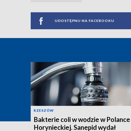
UDOSTĘPNIJ NA FACEBOOKU
RZESZÓW
Bakterie coli w wodzie w Polance
Horynieckiej. Sanepid wydał