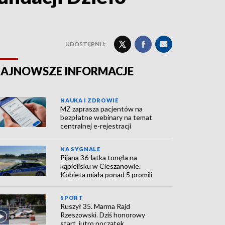
UDOSTĘPNIJ:
AJNOWSZE INFORMACJE
NAUKA I ZDROWIE
MZ zaprasza pacjentów na
bezpłatne webinary na temat
centralnej e-rejestracji
NA SYGNALE
Pijana 36-latka tonęła na
kąpielisku w Cieszanowie.
Kobieta miała ponad 5 promili
SPORT
Ruszył 35. Marma Rajd
Rzeszowski. Dziś honorowy
start, jutro początek