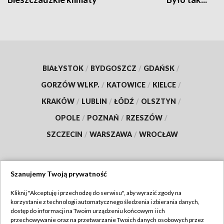
BIAŁYSTOK
/
BYDGOSZCZ
/
GDAŃSK
/
GORZÓW WLKP.
/
KATOWICE
/
KIELCE
/
KRAKÓW
/
LUBLIN
/
ŁÓDŹ
/
OLSZTYN
/
OPOLE
/
POZNAŃ
/
RZESZÓW
/
SZCZECIN
/
WARSZAWA
/
WROCŁAW
Szanujemy Twoją prywatność
Dołącz do nas:
Kliknij "Akceptuję i przechodzę do serwisu", aby wyrazić zgody na
korzystanie z technologii automatycznego śledzenia i zbierania danych,
TVP
dostęp do informacji na Twoim urządzeniu końcowym i ich
Abonament TVP
przechowywanie oraz na przetwarzanie Twoich danych osobowych przez
Regulamin TVP