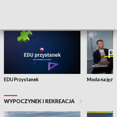
NAUKA I EDUKACJA
EDU Przystanek
Moda na język
WYPOCZYNEK I REKREACJA