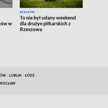
RZESZÓW
To nie był udany weekend
ców w
dla drużyn piłkarskich z
Rzeszowa
KÓW
/
LUBLIN
/
ŁÓDŹ
/
ROCŁAW