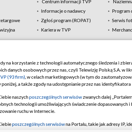
Centrum informacji TVP
Naziemna
Informacje o nadawcy
Program d
zetargowe
Zgłoś program (ROPAT)
Serwis fo
wizyjna
Kariera w TVP
Merchandi
Polityka prywatności
Moje zgody
Pomoc
Biuro re
ody na korzystanie z technologii automatycznego śledzenia i zbie
 danych osobowych przez nas, czyli Telewizję Polską S.A. w likw
VP (93 firm)
, w celach marketingowych (w tym do zautomatyzow
 poniżej, a także zgody na udostępnianie przez nas identyfikator
Ciebie naszych
poszczególnych serwisów
zwanych dalej „Portalem
obnych technologii umożliwiających świadczenie dopasowanych i be
zowanie ruchu w Internecie.
Ciebie
poszczególnych serwisów
na Portalu, takie jak adresy IP, 
sach Portalu czy historia odwiedzin będą przetwarzane przez TV