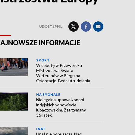
UDOSTĘPNIJ:
AJNOWSZE INFORMACJE
SPORT
W sobotę w Przeworsku
Mistrzostwa Świata
Weteranów w Biegu na
Orientacje. Będą utrudnienia
NA SYGNALE
Nielegalna uprawa konopi
indyjskich w powiecie
lubaczowskim. Zatrzymany
36-latek
INNE
Upał nie odpuszcza. Nad