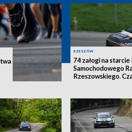
RZESZÓW
74 załogi na starc
stwa
Samochodowego Ra
Rzeszowskiego. Cza
ściganie