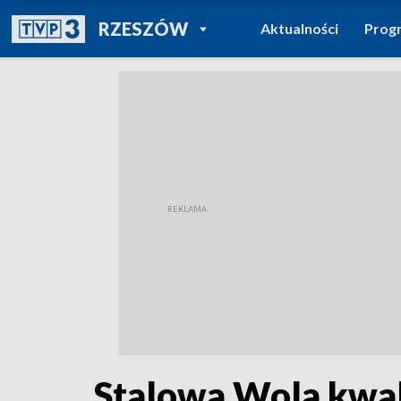
POWRÓT DO
RZESZÓW
Aktualności
Prog
TVP REGIONY
Stalowa Wola kwali