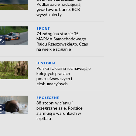
Podkarpacie nadciągają
gwałtowne burze, RCB
wysyła alerty
SPORT
74 załogi na starcie 35.
MARMA Samochodowego
Rajdu Rzeszowskiego. Czas
na wielkie ściganie
HISTORIA
Polska i Ukraina rozmawiają o
kolejnych pracach
poszukiwawczych i
ekshumacyjnych
SPOŁECZNE
38 stopni w cieniu i
przegrzane sale. Rodzice
alarmują o warunkach w
szpitalu