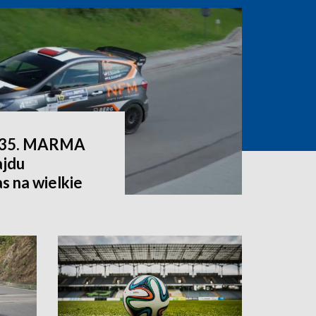
ie 35. MARMA
jdu
s na wielkie