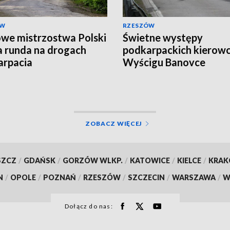
ÓW
RZESZÓW
we mistrzostwa Polski
Świetne występy
ta runda na drogach
podkarpackich kierow
arpacia
Wyścigu Banovce
ZOBACZ WIĘCEJ
SZCZ
/
GDAŃSK
/
GORZÓW WLKP.
/
KATOWICE
/
KIELCE
/
KRA
N
/
OPOLE
/
POZNAŃ
/
RZESZÓW
/
SZCZECIN
/
WARSZAWA
/
W
Dołącz do nas: