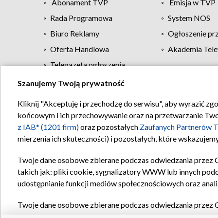
Abonament TVP
Emisja w TVP
Rada Programowa
System NOS
Biuro Reklamy
Ogłoszenie pr
Oferta Handlowa
Akademia Tele
Telegazeta ogłoszenia
Szanujemy Twoją prywatność
Regulamin TVP
Kliknij "Akceptuję i przechodzę do serwisu", aby wyrazić zg
końcowym i ich przechowywanie oraz na przetwarzanie Twoich
z IAB* (1201 firm)
oraz pozostałych
Zaufanych Partnerów T
mierzenia ich skuteczności) i pozostałych, które wskazujemy
Twoje dane osobowe zbierane podczas odwiedzania przez 
takich jak: pliki cookie, sygnalizatory WWW lub innych pod
udostępnianie funkcji mediów społecznościowych oraz anali
Twoje dane osobowe zbierane podczas odwiedzania przez 
plików cookie, informacje o Twoich wyszukiwaniach w serwi