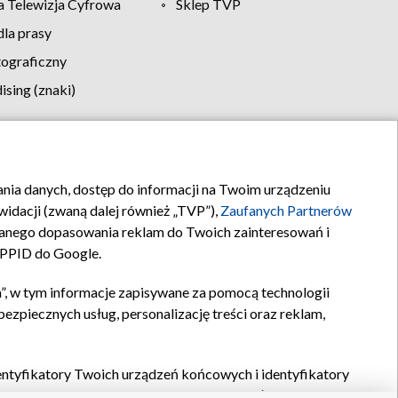
 Telewizja Cyfrowa
Sklep TVP
la prasy
tograficzny
sing (znaki)
klamy
Kontakt
rania danych, dostęp do informacji na Twoim urządzeniu
idacji (zwaną dalej również „TVP”),
Zaufanych Partnerów
anego dopasowania reklam do Twoich zainteresowań i
a PPID do Google.
”, w tym informacje zapisywane za pomocą technologii
zpiecznych usług, personalizację treści oraz reklam,
identyfikatory Twoich urządzeń końcowych i identyfikatory
P,
Zaufanych Partnerów z IAB
oraz pozostałych
Zaufanych