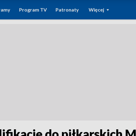
ramy
Program TV
Patronaty
Więcej
fikacje do piłkarskich 