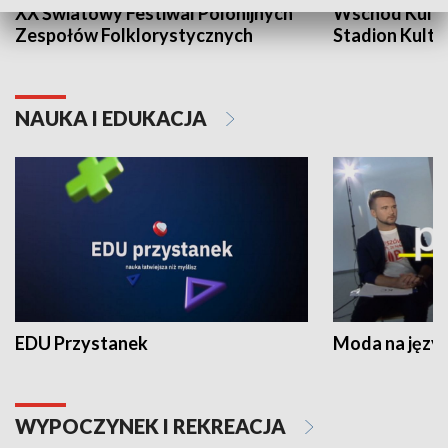
XX Światowy Festiwal Polonijnych
Wschód Kultur
Zespołów Folklorystycznych
Stadion Kultu
NAUKA I EDUKACJA
EDU Przystanek
Moda na język
WYPOCZYNEK I REKREACJA