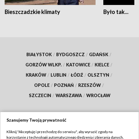
Bieszczadzkie klimaty
Było tak...
BIAŁYSTOK
/
BYDGOSZCZ
/
GDAŃSK
/
GORZÓW WLKP.
/
KATOWICE
/
KIELCE
/
KRAKÓW
/
LUBLIN
/
ŁÓDŹ
/
OLSZTYN
/
OPOLE
/
POZNAŃ
/
RZESZÓW
/
SZCZECIN
/
WARSZAWA
/
WROCŁAW
Szanujemy Twoją prywatność
Dołącz do nas:
Kliknij "Akceptuję i przechodzę do serwisu", aby wyrazić zgody na
korzystanie z technologii automatycznego śledzenia i zbierania danych,
TVP