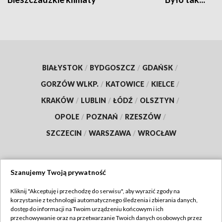
BIAŁYSTOK
/
BYDGOSZCZ
/
GDAŃSK
/
GORZÓW WLKP.
/
KATOWICE
/
KIELCE
/
KRAKÓW
/
LUBLIN
/
ŁÓDŹ
/
OLSZTYN
/
OPOLE
/
POZNAŃ
/
RZESZÓW
/
SZCZECIN
/
WARSZAWA
/
WROCŁAW
Szanujemy Twoją prywatność
Dołącz do nas:
Kliknij "Akceptuję i przechodzę do serwisu", aby wyrazić zgody na
korzystanie z technologii automatycznego śledzenia i zbierania danych,
TVP
dostęp do informacji na Twoim urządzeniu końcowym i ich
Abonament TVP
przechowywanie oraz na przetwarzanie Twoich danych osobowych przez
Regulamin TVP