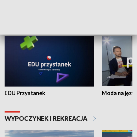
NAUKA I EDUKACJA
EDU Przystanek
Moda na język
WYPOCZYNEK I REKREACJA