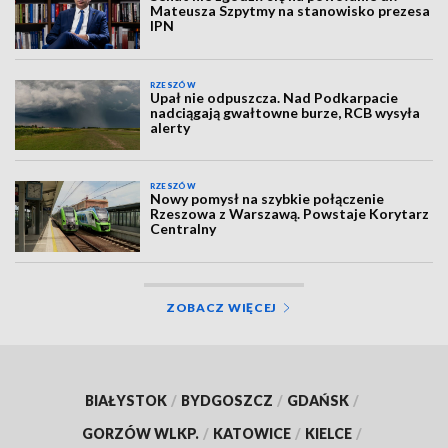
Mateusza Szpytmy na stanowisko prezesa
IPN
RZESZÓW
Upał nie odpuszcza. Nad Podkarpacie
nadciągają gwałtowne burze, RCB wysyła
alerty
RZESZÓW
Nowy pomysł na szybkie połączenie
Rzeszowa z Warszawą. Powstaje Korytarz
Centralny
ZOBACZ WIĘCEJ
BIAŁYSTOK
/
BYDGOSZCZ
/
GDAŃSK
/
GORZÓW WLKP.
/
KATOWICE
/
KIELCE
/