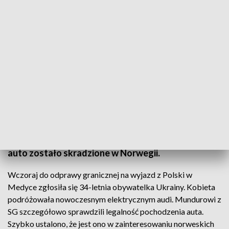
Skradzione w Norwegii auto odzyskane na przejściu w Medyce
Pojazd o szacunkowej wartości 250 tys. złotych
zatrzymali funkcjonariusze Straży Granicznej z
przejścia w Medyce. Okazało się, że luksusowe
auto zostało skradzione w Norwegii.
Wczoraj do odprawy granicznej na wyjazd z Polski w
Medyce zgłosiła się 34-letnia obywatelka Ukrainy. Kobieta
podróżowała nowoczesnym elektrycznym audi. Mundurowi z
SG szczegółowo sprawdzili legalność pochodzenia auta.
Szybko ustalono, że jest ono w zainteresowaniu norweskich