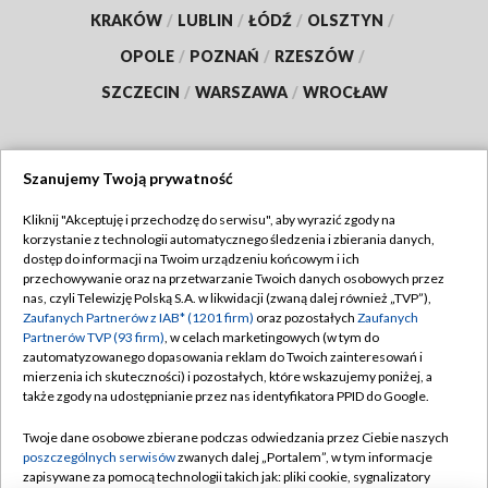
KRAKÓW
/
LUBLIN
/
ŁÓDŹ
/
OLSZTYN
/
OPOLE
/
POZNAŃ
/
RZESZÓW
/
SZCZECIN
/
WARSZAWA
/
WROCŁAW
Szanujemy Twoją prywatność
Dołącz do nas:
Kliknij "Akceptuję i przechodzę do serwisu", aby wyrazić zgody na
korzystanie z technologii automatycznego śledzenia i zbierania danych,
TVP
dostęp do informacji na Twoim urządzeniu końcowym i ich
Abonament TVP
przechowywanie oraz na przetwarzanie Twoich danych osobowych przez
Regulamin TVP
nas, czyli Telewizję Polską S.A. w likwidacji (zwaną dalej również „TVP”),
Emisja w TVP
Polityka prywatności
Zaufanych Partnerów z IAB* (1201 firm)
oraz pozostałych
Zaufanych
Partnerów TVP (93 firm)
, w celach marketingowych (w tym do
Centrum informacji TVP
Moje zgody
zautomatyzowanego dopasowania reklam do Twoich zainteresowań i
mierzenia ich skuteczności) i pozostałych, które wskazujemy poniżej, a
Naziemna Telewizja Cyfrowa
Pomoc
także zgody na udostępnianie przez nas identyfikatora PPID do Google.
Sklep TVP
Biuro reklamy
Twoje dane osobowe zbierane podczas odwiedzania przez Ciebie naszych
Rada Programowa
Kontakt
poszczególnych serwisów
zwanych dalej „Portalem”, w tym informacje
zapisywane za pomocą technologii takich jak: pliki cookie, sygnalizatory