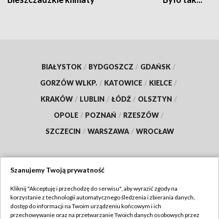
BIAŁYSTOK
/
BYDGOSZCZ
/
GDAŃSK
/
GORZÓW WLKP.
/
KATOWICE
/
KIELCE
/
KRAKÓW
/
LUBLIN
/
ŁÓDŹ
/
OLSZTYN
/
OPOLE
/
POZNAŃ
/
RZESZÓW
/
SZCZECIN
/
WARSZAWA
/
WROCŁAW
Szanujemy Twoją prywatność
Dołącz do nas:
Kliknij "Akceptuję i przechodzę do serwisu", aby wyrazić zgody na
korzystanie z technologii automatycznego śledzenia i zbierania danych,
TVP
dostęp do informacji na Twoim urządzeniu końcowym i ich
Abonament TVP
przechowywanie oraz na przetwarzanie Twoich danych osobowych przez
Regulamin TVP