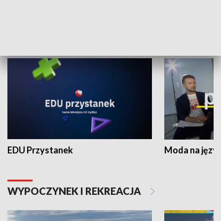
NAUKA I EDUKACJA
EDU Przystanek
Moda na język
WYPOCZYNEK I REKREACJA