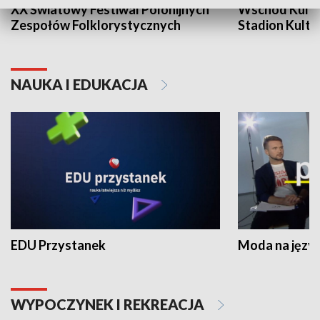
XX Światowy Festiwal Polonijnych
Wschód Kultur
Zespołów Folklorystycznych
Stadion Kultu
NAUKA I EDUKACJA
EDU Przystanek
Moda na język
WYPOCZYNEK I REKREACJA