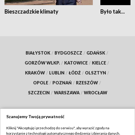
Bieszczadzkie klimaty
Było tak...
BIAŁYSTOK
/
BYDGOSZCZ
/
GDAŃSK
/
GORZÓW WLKP.
/
KATOWICE
/
KIELCE
/
KRAKÓW
/
LUBLIN
/
ŁÓDŹ
/
OLSZTYN
/
OPOLE
/
POZNAŃ
/
RZESZÓW
/
SZCZECIN
/
WARSZAWA
/
WROCŁAW
Szanujemy Twoją prywatność
Dołącz do nas:
Kliknij "Akceptuję i przechodzę do serwisu", aby wyrazić zgody na
korzystanie z technologii automatycznego śledzenia i zbierania danych,
TVP