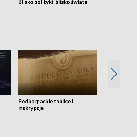
Blisko polityki, blisko świata
Popołudnie 
Podkarpackie tablice i
Szlakiem arc
inskrypcje
drewnianej