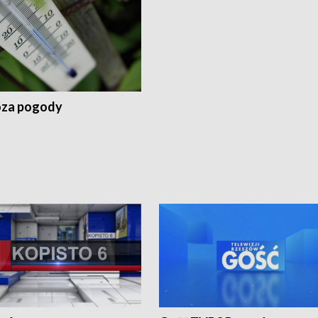
za pogody