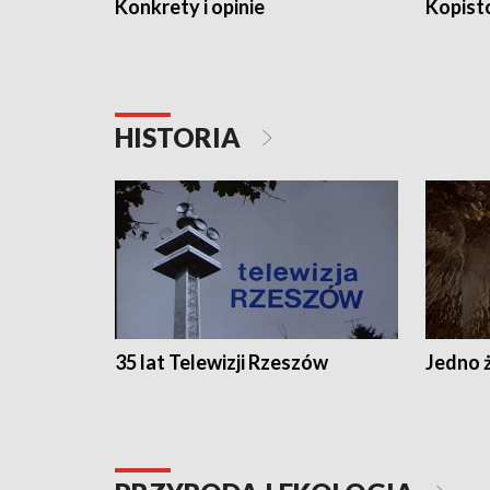
Konkrety i opinie
Kopist
HISTORIA
35 lat Telewizji Rzeszów
Jedno ż