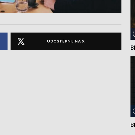
UDOSTĘPNIJ NA X
B
B