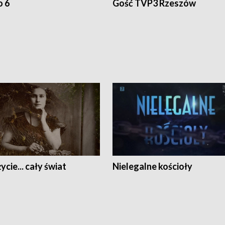
o 6
Gość TVP3 Rzeszów
ycie... cały świat
Nielegalne kościoły