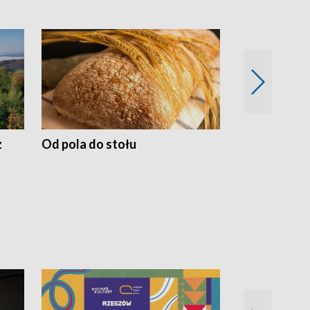
z
Od pola do stołu
50 lat ochro
przyrodnicz
Zachodnich