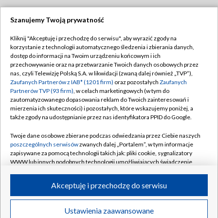
Szanujemy Twoją prywatność
Dołącz do nas:
Kliknij "Akceptuję i przechodzę do serwisu", aby wyrazić zgody na
korzystanie z technologii automatycznego śledzenia i zbierania danych,
TVP
dostęp do informacji na Twoim urządzeniu końcowym i ich
Abonament TVP
przechowywanie oraz na przetwarzanie Twoich danych osobowych przez
Regulamin TVP
nas, czyli Telewizję Polską S.A. w likwidacji (zwaną dalej również „TVP”),
Emisja w TVP
Polityka prywatności
Zaufanych Partnerów z IAB* (1201 firm)
oraz pozostałych
Zaufanych
Partnerów TVP (93 firm)
, w celach marketingowych (w tym do
Centrum informacji TVP
Moje zgody
zautomatyzowanego dopasowania reklam do Twoich zainteresowań i
mierzenia ich skuteczności) i pozostałych, które wskazujemy poniżej, a
Naziemna Telewizja Cyfrowa
Pomoc
także zgody na udostępnianie przez nas identyfikatora PPID do Google.
Sklep TVP
Biuro reklamy
Twoje dane osobowe zbierane podczas odwiedzania przez Ciebie naszych
Rada Programowa
Kontakt
poszczególnych serwisów
zwanych dalej „Portalem”, w tym informacje
zapisywane za pomocą technologii takich jak: pliki cookie, sygnalizatory
System NOS
WWW lub innych podobnych technologii umożliwiających świadczenie
dopasowanych i bezpiecznych usług, personalizację treści oraz reklam,
Informacje o nadawcy
Kanały
udostępnianie funkcji mediów społecznościowych oraz analizowanie
Akceptuję i przechodzę do serwisu
ruchu w Internecie.
Program dla prasy
©2026 Telewizja Polska S.A. w likwidacji
Biuro Reklamy
Twoje dane osobowe zbierane podczas odwiedzania przez Ciebie
Ustawienia zaawansowane
poszczególnych serwisów
na Portalu, takie jak adresy IP, identyfikatory