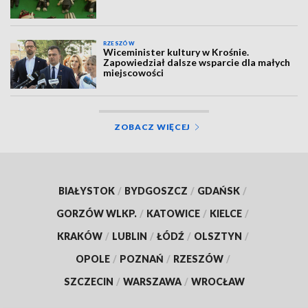
RZESZÓW
Wiceminister kultury w Krośnie.
Zapowiedział dalsze wsparcie dla małych
miejscowości
ZOBACZ WIĘCEJ
BIAŁYSTOK
/
BYDGOSZCZ
/
GDAŃSK
/
GORZÓW WLKP.
/
KATOWICE
/
KIELCE
/
KRAKÓW
/
LUBLIN
/
ŁÓDŹ
/
OLSZTYN
/
OPOLE
/
POZNAŃ
/
RZESZÓW
/
SZCZECIN
/
WARSZAWA
/
WROCŁAW