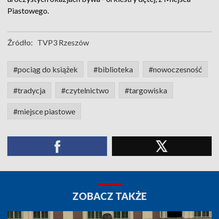
Piastowego.
Źródło:
TVP3 Rzeszów
#pociąg do książek
#biblioteka
#nowoczesność
#tradycja
#czytelnictwo
#targowiska
#miejsce piastowe
ZOBACZ TAKŻE