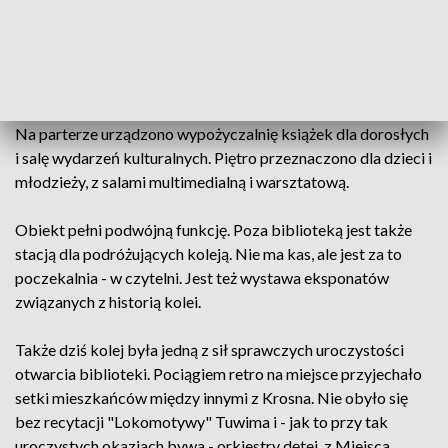
PKP samorząd Miejsca Piastowego. Transakcja za
symboliczną złotówkę okazała początkiem sporej
inwestycji. Obiekt wyremontowano od piwnic po dach.
Zachowano wszystkie zabytkowe elementy, łącznie z
charakterystycznymi dla tych stacji wewnętrznymi schodami.
Na parterze urządzono wypożyczalnię książek dla dorosłych
i salę wydarzeń kulturalnych. Piętro przeznaczono dla dzieci i
młodzieży, z salami multimedialną i warsztatową.
Obiekt pełni podwójną funkcję. Poza biblioteką jest także
stacją dla podróżujących koleją. Nie ma kas, ale jest za to
poczekalnia - w czytelni. Jest też wystawa eksponatów
związanych z historią kolei.
Także dziś kolej była jedną z sił sprawczych uroczystości
otwarcia biblioteki. Pociągiem retro na miejsce przyjechało
setki mieszkańców między innymi z Krosna. Nie obyło się
bez recytacji "Lokomotywy" Tuwima i - jak to przy tak
uroczystych okazjach bywa - orkiestry dętej, z Miejsca