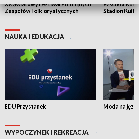
XX Światowy Festiwal Polonijnych
Wschód Kultur
Zespołów Folklorystycznych
Stadion Kultu
NAUKA I EDUKACJA
EDU Przystanek
Moda na język
WYPOCZYNEK I REKREACJA