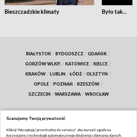
Bieszczadzkie klimaty
Było tak...
BIAŁYSTOK
/
BYDGOSZCZ
/
GDAŃSK
/
GORZÓW WLKP.
/
KATOWICE
/
KIELCE
/
KRAKÓW
/
LUBLIN
/
ŁÓDŹ
/
OLSZTYN
/
OPOLE
/
POZNAŃ
/
RZESZÓW
/
SZCZECIN
/
WARSZAWA
/
WROCŁAW
Szanujemy Twoją prywatność
Dołącz do nas:
Kliknij "Akceptuję i przechodzę do serwisu", aby wyrazić zgody na
korzystanie z technologii automatycznego śledzenia i zbierania danych,
TVP