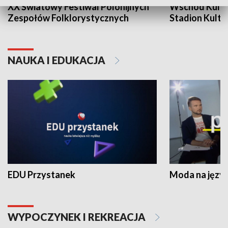
XX Światowy Festiwal Polonijnych
Wschód Kultur
Zespołów Folklorystycznych
Stadion Kultu
NAUKA I EDUKACJA
EDU Przystanek
Moda na język
WYPOCZYNEK I REKREACJA