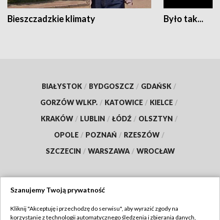
Bieszczadzkie klimaty
Było tak...
BIAŁYSTOK
/
BYDGOSZCZ
/
GDAŃSK
/
GORZÓW WLKP.
/
KATOWICE
/
KIELCE
/
KRAKÓW
/
LUBLIN
/
ŁÓDŹ
/
OLSZTYN
/
OPOLE
/
POZNAŃ
/
RZESZÓW
/
SZCZECIN
/
WARSZAWA
/
WROCŁAW
Szanujemy Twoją prywatność
Dołącz do nas:
Kliknij "Akceptuję i przechodzę do serwisu", aby wyrazić zgody na
korzystanie z technologii automatycznego śledzenia i zbierania danych,
TVP