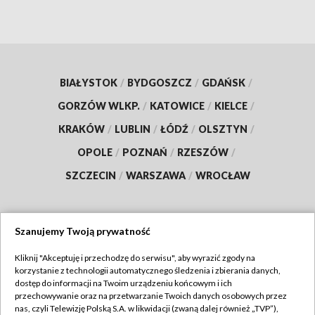
BIAŁYSTOK
/
BYDGOSZCZ
/
GDAŃSK
/
GORZÓW WLKP.
/
KATOWICE
/
KIELCE
/
KRAKÓW
/
LUBLIN
/
ŁÓDŹ
/
OLSZTYN
/
OPOLE
/
POZNAŃ
/
RZESZÓW
/
SZCZECIN
/
WARSZAWA
/
WROCŁAW
Szanujemy Twoją prywatność
Dołącz do nas:
Kliknij "Akceptuję i przechodzę do serwisu", aby wyrazić zgody na
korzystanie z technologii automatycznego śledzenia i zbierania danych,
TVP
dostęp do informacji na Twoim urządzeniu końcowym i ich
Abonament TVP
przechowywanie oraz na przetwarzanie Twoich danych osobowych przez
Regulamin TVP
nas, czyli Telewizję Polską S.A. w likwidacji (zwaną dalej również „TVP”),