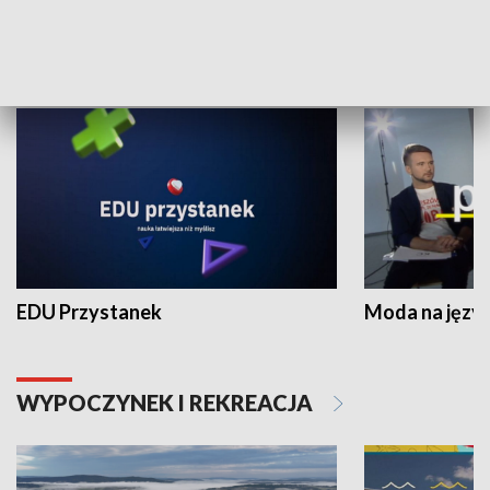
NAUKA I EDUKACJA
EDU Przystanek
Moda na język
WYPOCZYNEK I REKREACJA