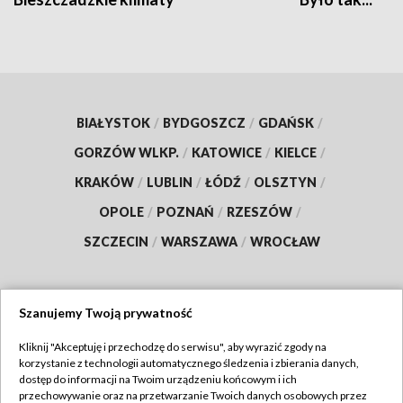
BIAŁYSTOK
/
BYDGOSZCZ
/
GDAŃSK
/
GORZÓW WLKP.
/
KATOWICE
/
KIELCE
/
KRAKÓW
/
LUBLIN
/
ŁÓDŹ
/
OLSZTYN
/
OPOLE
/
POZNAŃ
/
RZESZÓW
/
SZCZECIN
/
WARSZAWA
/
WROCŁAW
Szanujemy Twoją prywatność
Dołącz do nas:
Kliknij "Akceptuję i przechodzę do serwisu", aby wyrazić zgody na
korzystanie z technologii automatycznego śledzenia i zbierania danych,
TVP
dostęp do informacji na Twoim urządzeniu końcowym i ich
Abonament TVP
przechowywanie oraz na przetwarzanie Twoich danych osobowych przez
Regulamin TVP