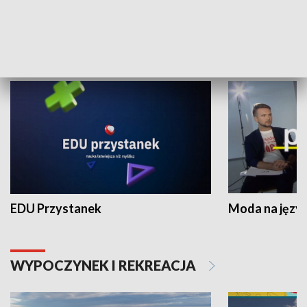
NAUKA I EDUKACJA
EDU Przystanek
Moda na język
WYPOCZYNEK I REKREACJA