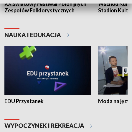
XX Światowy Festiwal Polonijnych
Wschód Kultur
Zespołów Folklorystycznych
Stadion Kultu
NAUKA I EDUKACJA
EDU Przystanek
Moda na język
WYPOCZYNEK I REKREACJA