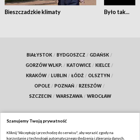
Bieszczadzkie klimaty
Było tak...
BIAŁYSTOK
/
BYDGOSZCZ
/
GDAŃSK
/
GORZÓW WLKP.
/
KATOWICE
/
KIELCE
/
KRAKÓW
/
LUBLIN
/
ŁÓDŹ
/
OLSZTYN
/
OPOLE
/
POZNAŃ
/
RZESZÓW
/
SZCZECIN
/
WARSZAWA
/
WROCŁAW
Szanujemy Twoją prywatność
Dołącz do nas:
Kliknij "Akceptuję i przechodzę do serwisu", aby wyrazić zgody na
korzystanie z technologii automatycznego śledzenia i zbierania danych,
TVP