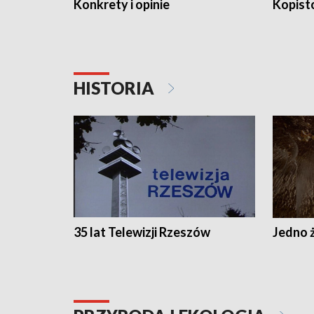
Konkrety i opinie
Kopist
HISTORIA
35 lat Telewizji Rzeszów
Jedno ż