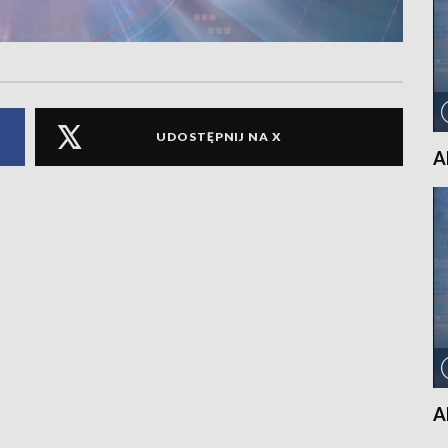
UDOSTĘPNIJ NA X
A
A