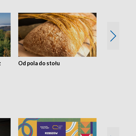
z
Od pola do stołu
50 lat ochro
przyrodnicz
Zachodnich