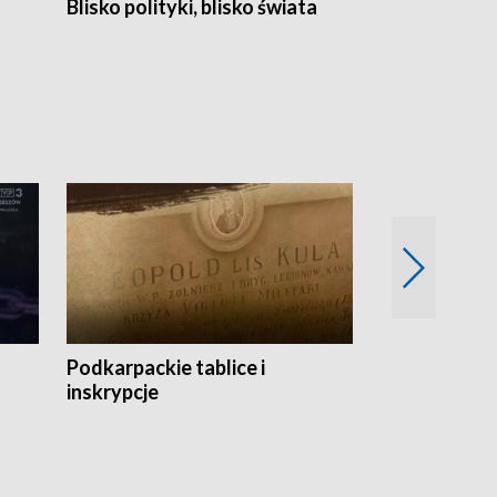
Blisko polityki, blisko świata
Popołudnie 
Podkarpackie tablice i
Szlakiem arc
inskrypcje
drewnianej