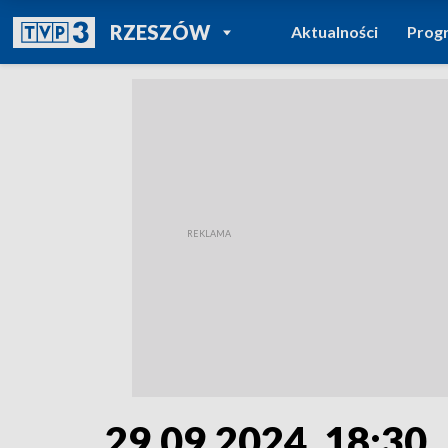
POWRÓT DO
RZESZÓW
Aktualności
Prog
TVP REGIONY
29.09.2024, 18:30