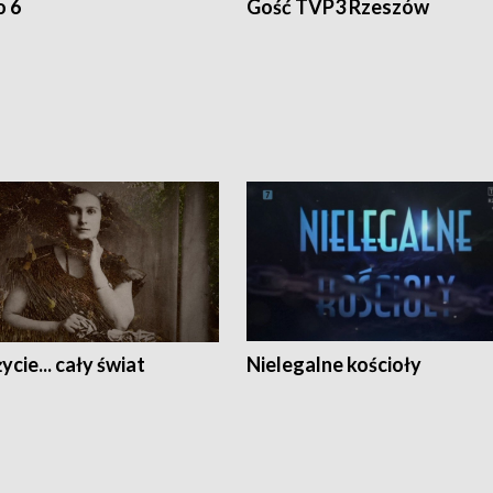
o 6
Gość TVP3 Rzeszów
ycie... cały świat
Nielegalne kościoły