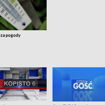
za pogody