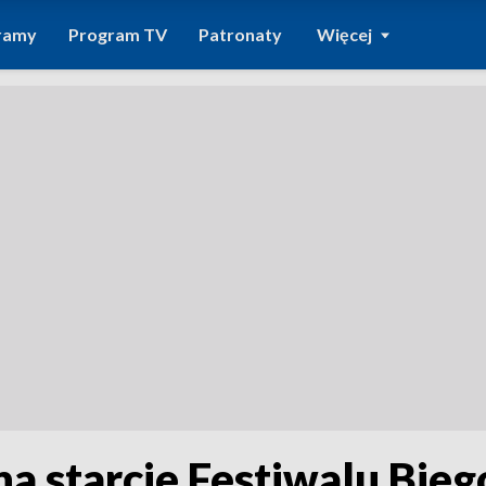
ramy
Program TV
Patronaty
Więcej
na starcie Festiwalu Bi