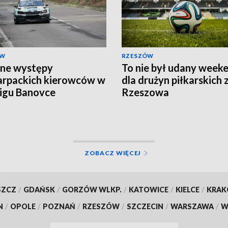
ÓW
RZESZÓW
ne występy
To nie był udany week
rpackich kierowców w
dla drużyn piłkarskich 
igu Banovce
Rzeszowa
ZOBACZ WIĘCEJ
SZCZ
/
GDAŃSK
/
GORZÓW WLKP.
/
KATOWICE
/
KIELCE
/
KRA
N
/
OPOLE
/
POZNAŃ
/
RZESZÓW
/
SZCZECIN
/
WARSZAWA
/
W