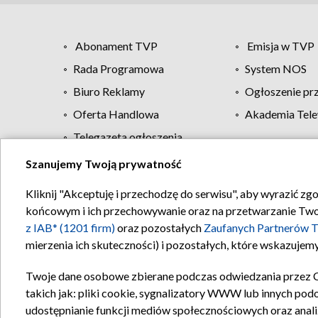
Abonament TVP
Emisja w TVP
Rada Programowa
System NOS
Biuro Reklamy
Ogłoszenie pr
Oferta Handlowa
Akademia Tele
Telegazeta ogłoszenia
Szanujemy Twoją prywatność
Regulamin TVP
Kliknij "Akceptuję i przechodzę do serwisu", aby wyrazić zg
końcowym i ich przechowywanie oraz na przetwarzanie Twoich
z IAB* (1201 firm)
oraz pozostałych
Zaufanych Partnerów T
mierzenia ich skuteczności) i pozostałych, które wskazujemy
Twoje dane osobowe zbierane podczas odwiedzania przez 
takich jak: pliki cookie, sygnalizatory WWW lub innych pod
udostępnianie funkcji mediów społecznościowych oraz anali