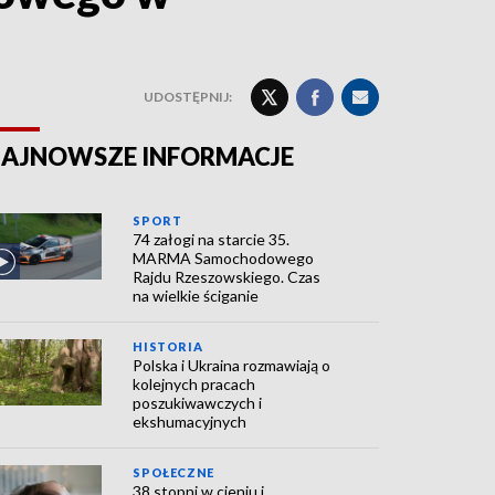
UDOSTĘPNIJ:
AJNOWSZE INFORMACJE
SPORT
74 załogi na starcie 35.
MARMA Samochodowego
Rajdu Rzeszowskiego. Czas
na wielkie ściganie
HISTORIA
Polska i Ukraina rozmawiają o
kolejnych pracach
poszukiwawczych i
ekshumacyjnych
SPOŁECZNE
38 stopni w cieniu i