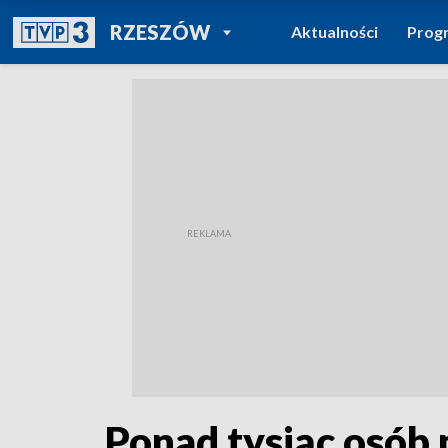
POWRÓT DO
RZESZÓW
Aktualności
Prog
TVP REGIONY
Ponad tysiąc osób 