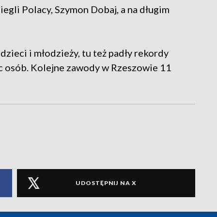
iegli Polacy, Szymon Dobaj, a na długim
zieci i młodzieży, tu też padły rekordy
ąc osób. Kolejne zawody w Rzeszowie 11
UDOSTĘPNIJ NA X