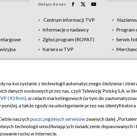
Dołącz do nas:
Centrum informacji TVP
Naziemna
Informacje o nadawcy
Program d
zetargowe
Zgłoś program (ROPAT)
Serwis fo
wizyjna
Kariera w TVP
Merchandi
Polityka prywatności
Moje zgody
Pomoc
Biuro re
ody na korzystanie z technologii automatycznego śledzenia i zbie
 danych osobowych przez nas, czyli Telewizję Polską S.A. w likw
VP (93 firm)
, w celach marketingowych (w tym do zautomatyzow
 poniżej, a także zgody na udostępnianie przez nas identyfikator
Ciebie naszych
poszczególnych serwisów
zwanych dalej „Portalem
obnych technologii umożliwiających świadczenie dopasowanych i be
zowanie ruchu w Internecie.