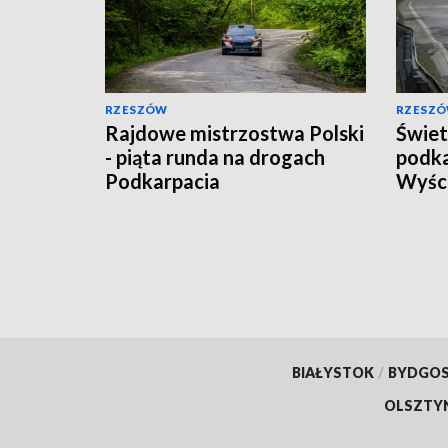
RZESZÓW
RZESZ
Rajdowe mistrzostwa Polski
Świet
- piąta runda na drogach
podka
Podkarpacia
Wyśc
BIAŁYSTOK
/
BYDGO
OLSZTY