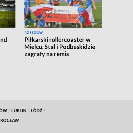
RZESZÓW
end
Piłkarski rollercoaster w
z
Mielcu. Stal i Podbeskidzie
zagrały na remis
KÓW
/
LUBLIN
/
ŁÓDŹ
/
ROCŁAW