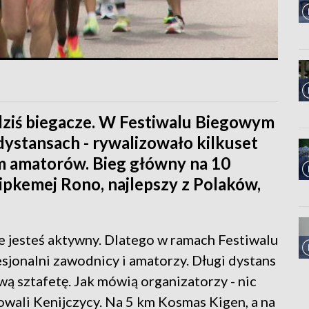
ziś biegacze. W Festiwalu Biegowym
u dystansach - rywalizowało kilkuset
m amatorów. Bieg główny na 10
ipkemej Rono, najlepszy z Polaków,
e jesteś aktywny. Dlatego w ramach Festiwalu
esjonalni zawodnicy i amatorzy. Długi dystans
ą sztafetę. Jak mówią organizatorzy - nic
owali Kenijczycy. Na 5 km Kosmas Kigen, a na