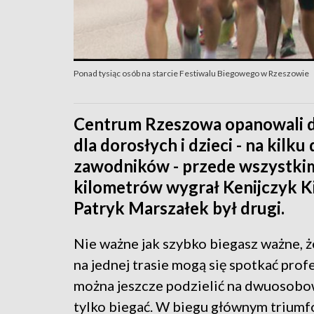
Ponad tysiąc osób na starcie Festiwalu Biegowego w Rzeszowie
Centrum Rzeszowa opanowali d
dla dorosłych i dzieci - na kilk
zawodników - przede wszystki
kilometrów wygrał Kenijczyk K
Patryk Marszałek był drugi.
Nie ważne jak szybko biegasz ważne, ż
na jednej trasie mogą się spotkać prof
można jeszcze podzielić na dwuosobow
tylko biegać. W biegu głównym triumf