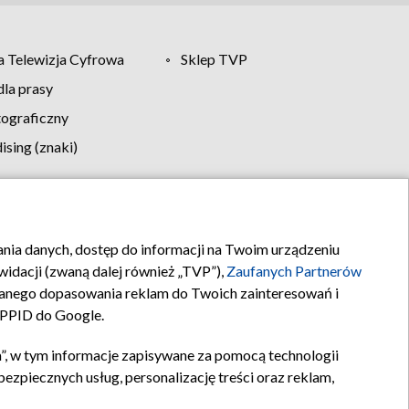
 Telewizja Cyfrowa
Sklep TVP
la prasy
tograficzny
sing (znaki)
klamy
Kontakt
rania danych, dostęp do informacji na Twoim urządzeniu
idacji (zwaną dalej również „TVP”),
Zaufanych Partnerów
anego dopasowania reklam do Twoich zainteresowań i
a PPID do Google.
”, w tym informacje zapisywane za pomocą technologii
zpiecznych usług, personalizację treści oraz reklam,