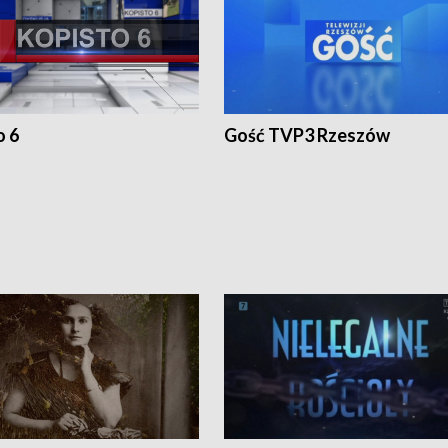
o 6
Gość TVP3 Rzeszów