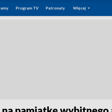
ramy
Program TV
Patronaty
Więcej
l na pamiątkę wybitnego 