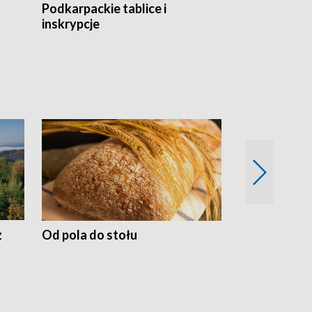
Podkarpackie tablice i
Szlakiem arc
inskrypcje
drewnianej
z
Od pola do stołu
50 lat ochro
przyrodnicz
Zachodnich