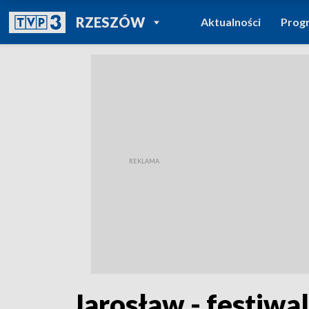
POWRÓT DO
RZESZÓW
Aktualności
Prog
TVP REGIONY
Jarosław - festiwa