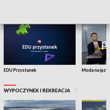
NAUKA I EDUKACJA
EDU Przystanek
Moda na język
WYPOCZYNEK I REKREACJA