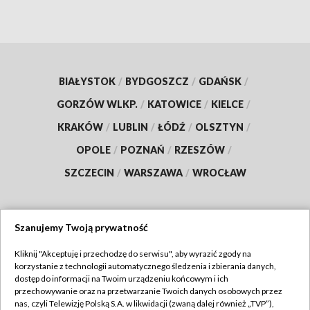
BIAŁYSTOK
/
BYDGOSZCZ
/
GDAŃSK
/
GORZÓW WLKP.
/
KATOWICE
/
KIELCE
/
KRAKÓW
/
LUBLIN
/
ŁÓDŹ
/
OLSZTYN
/
OPOLE
/
POZNAŃ
/
RZESZÓW
/
SZCZECIN
/
WARSZAWA
/
WROCŁAW
Szanujemy Twoją prywatność
Dołącz do nas:
Kliknij "Akceptuję i przechodzę do serwisu", aby wyrazić zgody na
korzystanie z technologii automatycznego śledzenia i zbierania danych,
TVP
dostęp do informacji na Twoim urządzeniu końcowym i ich
Abonament TVP
przechowywanie oraz na przetwarzanie Twoich danych osobowych przez
Regulamin TVP
nas, czyli Telewizję Polską S.A. w likwidacji (zwaną dalej również „TVP”),