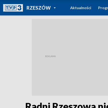
POWRÓT DO
RZESZÓW
Aktualności
Prog
TVP REGIONY
Radni Rzeszowa ni