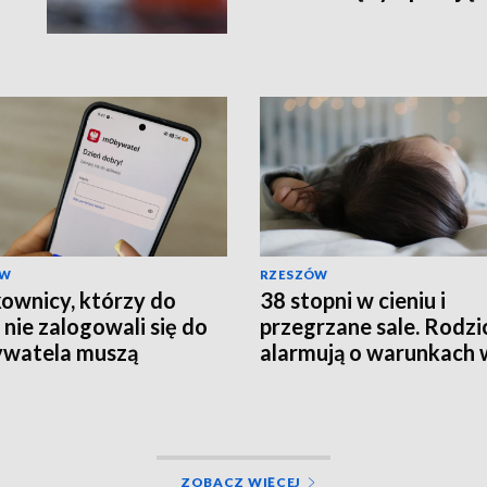
ÓW
RZESZÓW
ownicy, którzy do
38 stopni w cieniu i
 nie zalogowali się do
przegrzane sale. Rodzi
watela muszą
alarmują o warunkach 
rócić ważność
szpitalu
mentów
ZOBACZ WIĘCEJ