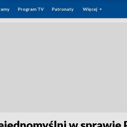
ramy
Program TV
Patronaty
Więcej
ejednomyślni w sprawie