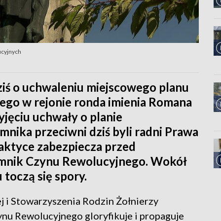
ucyjnych
iś o uchwaleniu miejscowego planu
go w rejonie ronda imienia Romana
jęciu uchwały o planie
nika przeciwni dziś byli radni Prawa
raktyce zabezpiecza przed
nik Czynu Rewolucyjnego. Wokół
toczą się spory.
 i Stowarzyszenia Rodzin Żołnierzy
u Rewolucyjnego gloryfikuje i propaguje