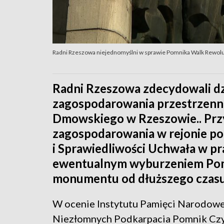
Radni Rzeszowa niejednomyślni w sprawie Pomnika Walk Rewol
Radni Rzeszowa zdecydowali dz
zagospodarowania przestrzenne
Dmowskiego w Rzeszowie.. Przy
zagospodarowania w rejonie pom
i Sprawiedliwości Uchwała w p
ewentualnym wyburzeniem Pom
monumentu od dłuższego czasu 
W ocenie Instytutu Pamięci Narodowej
Niezłomnych Podkarpacia Pomnik Czyn