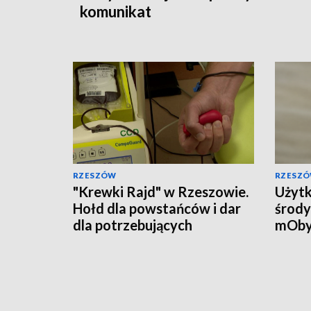
komunikat
RZESZÓW
RZESZ
"Krewki Rajd" w Rzeszowie.
Użytk
Hołd dla powstańców i dar
środy
dla potrzebujących
mOby
przyw
doku