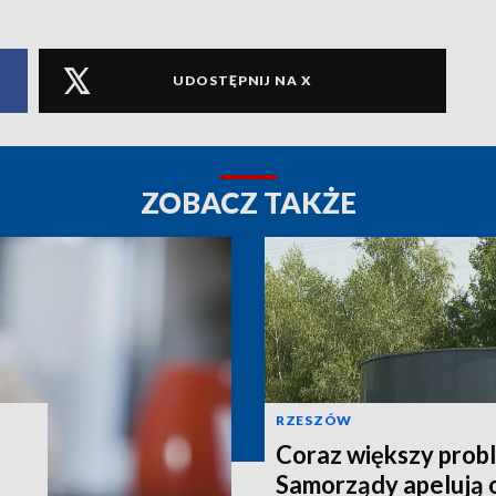
UDOSTĘPNIJ NA X
ZOBACZ TAKŻE
RZESZÓW
Coraz większy prob
Samorządy apelują 