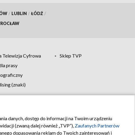
KÓW
/
LUBLIN
/
ŁÓDŹ
/
ROCŁAW
 Telewizja Cyfrowa
Sklep TVP
la prasy
tograficzny
sing (znaki)
klamy
Kontakt
rania danych, dostęp do informacji na Twoim urządzeniu
idacji (zwaną dalej również „TVP”),
Zaufanych Partnerów
anego dopasowania reklam do Twoich zainteresowań i