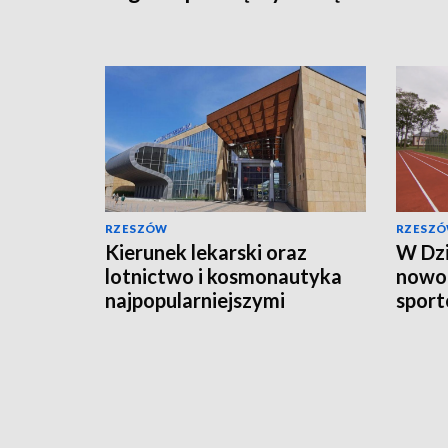
można ją oglądać online
RZESZÓW
RZESZ
Kierunek lekarski oraz
W Dz
lotnictwo i kosmonautyka
nowo
najpopularniejszymi
sport
kierunkami studiów
koszt