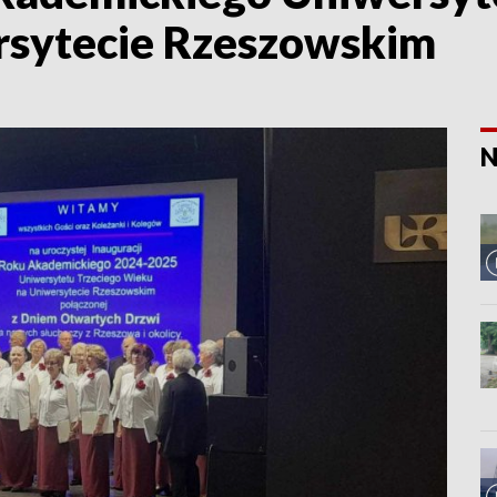
rsytecie Rzeszowskim
N