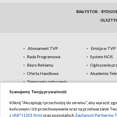
BIAŁYSTOK
/
BYDGO
OLSZTY
Abonament TVP
Emisja w TVP
Rada Programowa
System NOS
Biuro Reklamy
Ogłoszenie pr
Oferta Handlowa
Akademia Tele
Telegazeta ogłoszenia
Szanujemy Twoją prywatność
Regulamin TVP
Kliknij "Akceptuję i przechodzę do serwisu", aby wyrazić zg
końcowym i ich przechowywanie oraz na przetwarzanie Twoich
z IAB* (1201 firm)
oraz pozostałych
Zaufanych Partnerów T