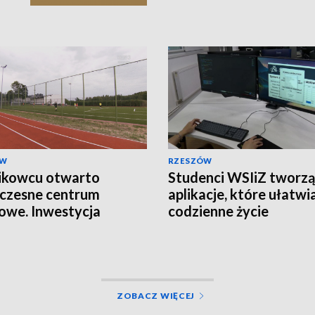
ÓW
RZESZÓW
ikowcu otwarto
Studenci WSIiZ tworzą
czesne centrum
aplikacje, które ułatwi
owe. Inwestycja
codzienne życie
owała ponad 2,5 mln zł
ZOBACZ WIĘCEJ