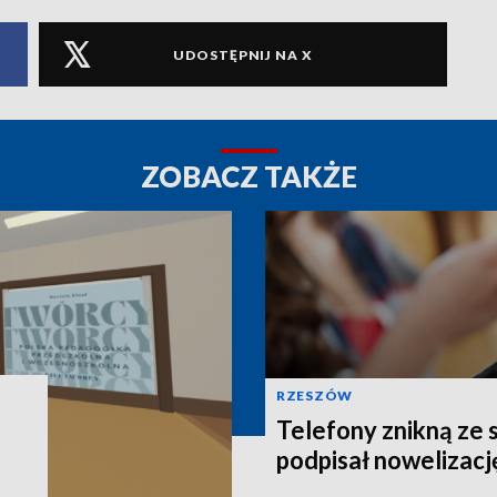
UDOSTĘPNIJ NA X
ZOBACZ TAKŻE
RZESZÓW
Telefony znikną ze 
podpisał nowelizacj