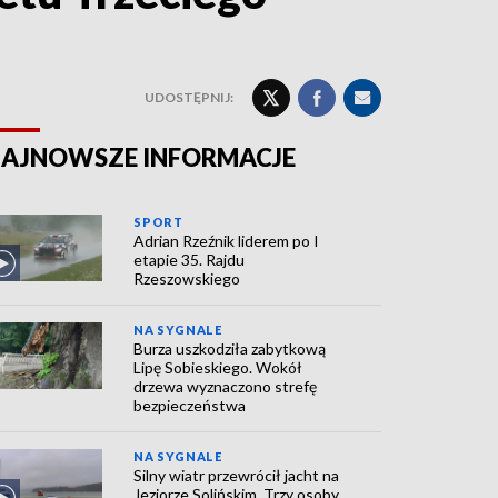
UDOSTĘPNIJ:
AJNOWSZE INFORMACJE
SPORT
Adrian Rzeźnik liderem po I
etapie 35. Rajdu
Rzeszowskiego
NA SYGNALE
Burza uszkodziła zabytkową
Lipę Sobieskiego. Wokół
drzewa wyznaczono strefę
bezpieczeństwa
NA SYGNALE
Silny wiatr przewrócił jacht na
Jeziorze Solińskim. Trzy osoby