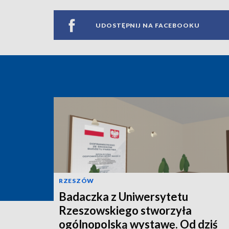
UDOSTĘPNIJ NA FACEBOOKU
RZESZÓW
Badaczka z Uniwersytetu
Rzeszowskiego stworzyła
ogólnopolską wystawę. Od dziś