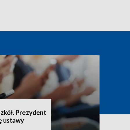
szkół. Prezydent
ę ustawy