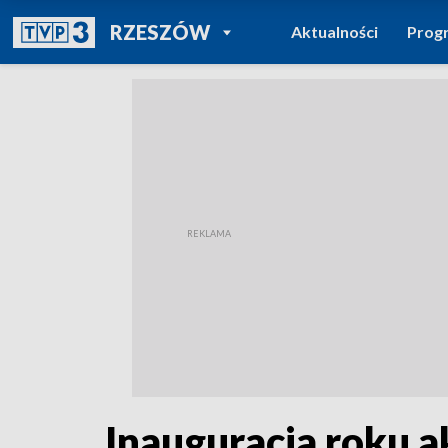
POWRÓT DO
RZESZÓW
Aktualności
Prog
TVP REGIONY
Inauguracja roku 