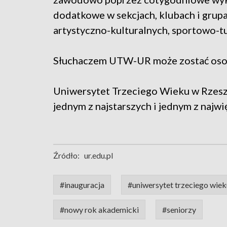
dodatkowe w sekcjach, klubach i grup
artystyczno-kulturalnych, sportowo
Słuchaczem UTW-UR może zostać osoba
Uniwersytet Trzeciego Wieku w Rzesz
jednym z najstarszych i jednym z najw
Źródło:
ur.edu.pl
#inauguracja
#uniwersytet trzeciego wie
#nowy rok akademicki
#seniorzy