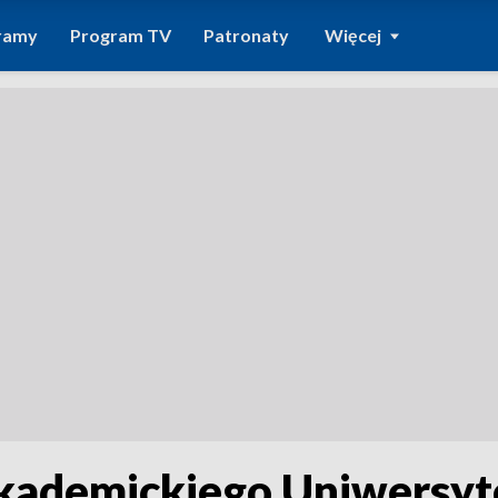
ramy
Program TV
Patronaty
Więcej
akademickiego Uniwersyt