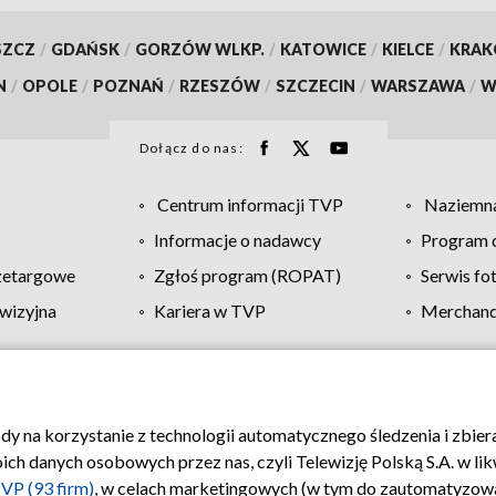
SZCZ
/
GDAŃSK
/
GORZÓW WLKP.
/
KATOWICE
/
KIELCE
/
KRA
N
/
OPOLE
/
POZNAŃ
/
RZESZÓW
/
SZCZECIN
/
WARSZAWA
/
W
Dołącz do nas:
Centrum informacji TVP
Naziemna
Informacje o nadawcy
Program d
zetargowe
Zgłoś program (ROPAT)
Serwis fo
wizyjna
Kariera w TVP
Merchandi
Polityka prywatności
Moje zgody
Pomoc
Biuro re
ody na korzystanie z technologii automatycznego śledzenia i zbie
 danych osobowych przez nas, czyli Telewizję Polską S.A. w likw
VP (93 firm)
, w celach marketingowych (w tym do zautomatyzow