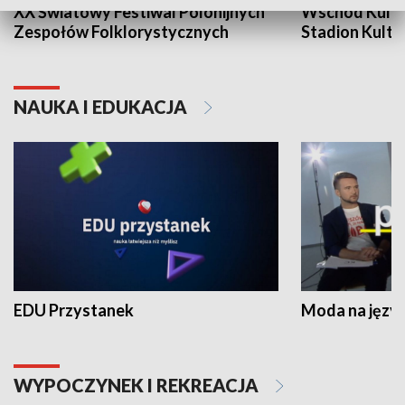
XX Światowy Festiwal Polonijnych
Wschód Kultur
Zespołów Folklorystycznych
Stadion Kultu
NAUKA I EDUKACJA
EDU Przystanek
Moda na język
WYPOCZYNEK I REKREACJA