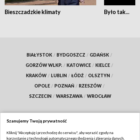
Bieszczadzkie klimaty
Było tak...
BIAŁYSTOK
/
BYDGOSZCZ
/
GDAŃSK
/
GORZÓW WLKP.
/
KATOWICE
/
KIELCE
/
KRAKÓW
/
LUBLIN
/
ŁÓDŹ
/
OLSZTYN
/
OPOLE
/
POZNAŃ
/
RZESZÓW
/
SZCZECIN
/
WARSZAWA
/
WROCŁAW
Szanujemy Twoją prywatność
Dołącz do nas:
Kliknij "Akceptuję i przechodzę do serwisu", aby wyrazić zgody na
korzystanie z technologii automatycznego śledzenia i zbierania danych,
TVP