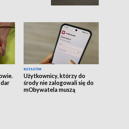
RZESZÓW
owie.
Użytkownicy, którzy do
 dar
środy nie zalogowali się do
mObywatela muszą
przywrócić ważność
dokumentów