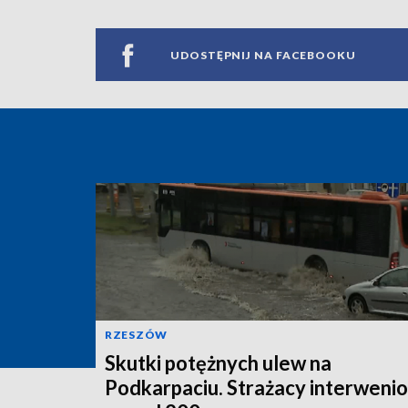
UDOSTĘPNIJ NA FACEBOOKU
RZESZÓW
Skutki potężnych ulew na
Podkarpaciu. Strażacy interwenio