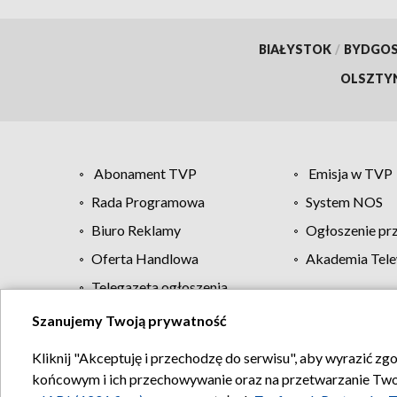
BIAŁYSTOK
/
BYDGO
OLSZTY
Abonament TVP
Emisja w TVP
Rada Programowa
System NOS
Biuro Reklamy
Ogłoszenie pr
Oferta Handlowa
Akademia Tele
Telegazeta ogłoszenia
Szanujemy Twoją prywatność
Regulamin TVP
Kliknij "Akceptuję i przechodzę do serwisu", aby wyrazić zg
końcowym i ich przechowywanie oraz na przetwarzanie Twoich