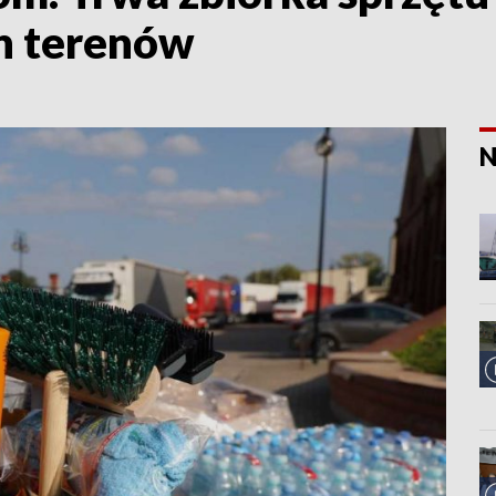
ch terenów
N