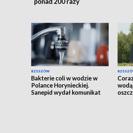
ponad 200 razy
RZESZÓW
RZESZ
Bakterie coli w wodzie w
Coraz
Polance Horynieckiej.
wodą.
Sanepid wydał komunikat
oszcz