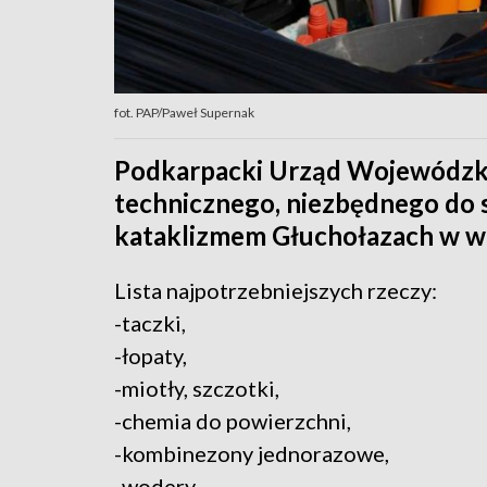
fot. PAP/Paweł Supernak
Podkarpacki Urząd Wojewódzki 
technicznego, niezbędnego do 
kataklizmem Głuchołazach w w
Lista najpotrzebniejszych rzeczy:
-taczki,
-łopaty,
-miotły, szczotki,
-chemia do powierzchni,
-kombinezony jednorazowe,
-wodery,