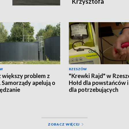
Krzysztofa
ÓW
RZESZÓW
 większy problem z
"Krewki Rajd" w Rzesz
 Samorządy apelują o
Hołd dla powstańców i
ędzanie
dla potrzebujących
ZOBACZ WIĘCEJ