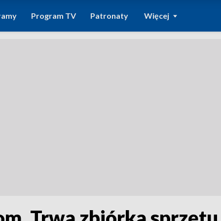
ramy
Program TV
Patronaty
Więcej
. Trwa zbiórka sprzętu