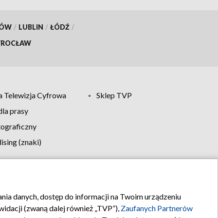
KÓW
/
LUBLIN
/
ŁÓDŹ
/
ROCŁAW
 Telewizja Cyfrowa
Sklep TVP
la prasy
tograficzny
sing (znaki)
klamy
Kontakt
rania danych, dostęp do informacji na Twoim urządzeniu
idacji (zwaną dalej również „TVP”),
Zaufanych Partnerów