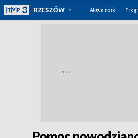
POWRÓT DO
RZESZÓW
Aktualności
Prog
TVP REGIONY
Pomoc powodzianom