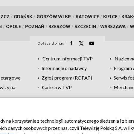
SZCZ
/
GDAŃSK
/
GORZÓW WLKP.
/
KATOWICE
/
KIELCE
/
KRA
N
/
OPOLE
/
POZNAŃ
/
RZESZÓW
/
SZCZECIN
/
WARSZAWA
/
W
Dołącz do nas:
Centrum informacji TVP
Naziemna
Informacje o nadawcy
Program d
zetargowe
Zgłoś program (ROPAT)
Serwis fo
wizyjna
Kariera w TVP
Merchandi
Polityka prywatności
Moje zgody
Pomoc
Biuro re
ody na korzystanie z technologii automatycznego śledzenia i zbie
 danych osobowych przez nas, czyli Telewizję Polską S.A. w likw