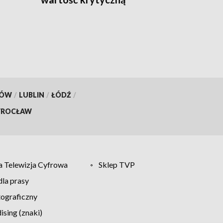
KÓW
/
LUBLIN
/
ŁÓDŹ
/
ROCŁAW
 Telewizja Cyfrowa
Sklep TVP
la prasy
tograficzny
sing (znaki)