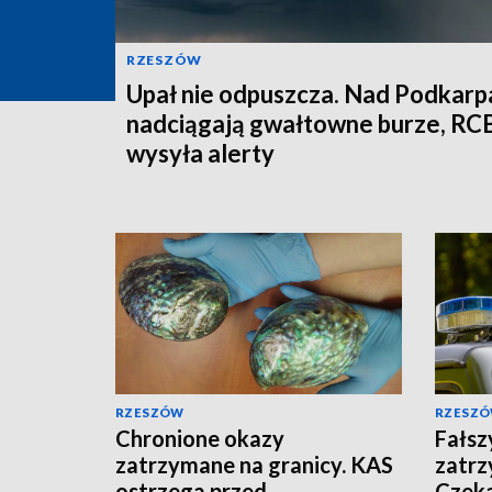
RZESZÓW
Upał nie odpuszcza. Nad Podkarp
nadciągają gwałtowne burze, RC
wysyła alerty
RZESZÓW
RZESZ
Chronione okazy
Fałsz
zatrzymane na granicy. KAS
zatrz
ostrzega przed
Czeka