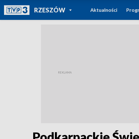
POWRÓT DO
RZESZÓW
Aktualności
Prog
TVP REGIONY
Podkarpackie Świ