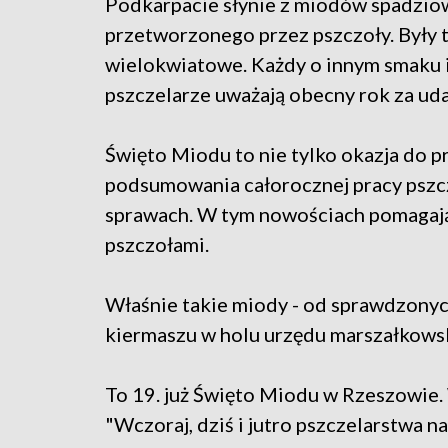
Podkarpacie słynie z miodów spadziow
przetworzonego przez pszczoły. Były t
wielokwiatowe. Każdy o innym smaku i
pszczelarze uważają obecny rok za uda
Święto Miodu to nie tylko okazja do p
podsumowania całorocznej pracy pszc
sprawach. W tym nowościach pomagają
pszczołami.
Właśnie takie miody - od sprawdzony
kiermaszu w holu urzędu marszałkows
To 19. już Święto Miodu w Rzeszowie.
"Wczoraj, dziś i jutro pszczelarstwa n