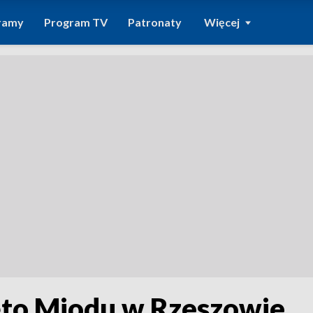
ramy
Program TV
Patronaty
Więcej
ęto Miodu w Rzeszowie