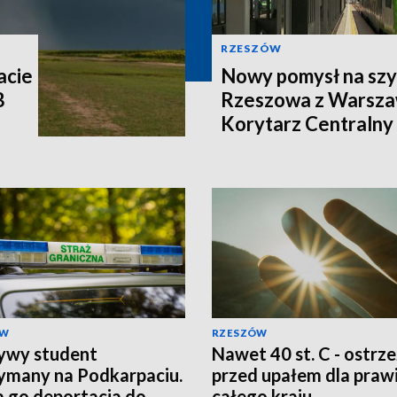
RZESZÓW
acie
Nowy pomysł na szy
B
Rzeszowa z Warsza
Korytarz Centralny
ÓW
RZESZÓW
ywy student
Nawet 40 st. C - ostrz
ymany na Podkarpaciu.
przed upałem dla praw
 go deportacja do
całego kraju