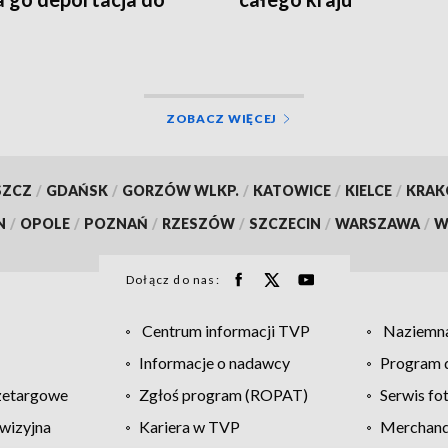
istanu
ZOBACZ WIĘCEJ
SZCZ
/
GDAŃSK
/
GORZÓW WLKP.
/
KATOWICE
/
KIELCE
/
KRA
N
/
OPOLE
/
POZNAŃ
/
RZESZÓW
/
SZCZECIN
/
WARSZAWA
/
W
Dołącz do nas:
Centrum informacji TVP
Naziemna
Informacje o nadawcy
Program d
zetargowe
Zgłoś program (ROPAT)
Serwis fo
wizyjna
Kariera w TVP
Merchandi