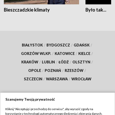
Bieszczadzkie klimaty
Było tak...
BIAŁYSTOK
/
BYDGOSZCZ
/
GDAŃSK
/
GORZÓW WLKP.
/
KATOWICE
/
KIELCE
/
KRAKÓW
/
LUBLIN
/
ŁÓDŹ
/
OLSZTYN
/
OPOLE
/
POZNAŃ
/
RZESZÓW
/
SZCZECIN
/
WARSZAWA
/
WROCŁAW
Szanujemy Twoją prywatność
Dołącz do nas:
Kliknij "Akceptuję i przechodzę do serwisu", aby wyrazić zgody na
korzystanie z technologii automatycznego śledzenia i zbierania danych,
TVP