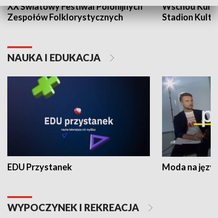
XX Światowy Festiwal Polonijnych
Wschód Kultur
Zespołów Folklorystycznych
Stadion Kultu
NAUKA I EDUKACJA
EDU Przystanek
Moda na język
WYPOCZYNEK I REKREACJA