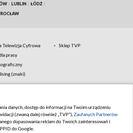
KÓW
/
LUBLIN
/
ŁÓDŹ
/
ROCŁAW
 Telewizja Cyfrowa
Sklep TVP
la prasy
tograficzny
sing (znaki)
klamy
Kontakt
rania danych, dostęp do informacji na Twoim urządzeniu
idacji (zwaną dalej również „TVP”),
Zaufanych Partnerów
anego dopasowania reklam do Twoich zainteresowań i
a PPID do Google.