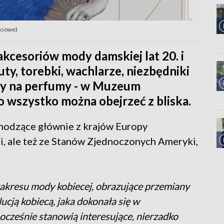
rasowe)
akcesoriów mody damskiej lat 20. i
uty, torebki, wachlarze, niezbędniki
ny na perfumy - w Muzeum
 wszystko można obejrzeć z bliska.
chodzące głównie z krajów Europy
lii, ale też ze Stanów Zjednoczonych Ameryki,
 zakresu mody kobiecej, obrazujące przemiany
ucją kobiecą, jaka dokonała się w
cześnie stanowią interesujące, nierzadko