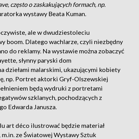
e, często o zaskakujących formach, np.
uratorka wystawy Beata Kuman.
oczywiste, ale w dwudziestoleciu
 boom. Dlatego wachlarze, czyli niezbędny
no do reklamy. Na wystawie można zobaczyć
ayette, słynny paryski dom
 dziełami malarskimi, ukazującymi kobiety
ę, np. Portret aktorki Gryf-Olszewskiej
ełnieniem będą wydruki z portretami
egatywów szklanych, pochodzących z
go Edwarda Janusza.
ylu art déco ilustrować będzie materiał
y), m.in. ze Światowej Wystawy Sztuk