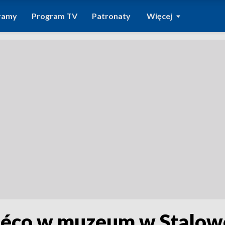
ramy
Program TV
Patronaty
Więcej
déco w muzeum w Stalow