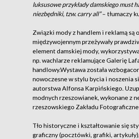
luksusowe przykłady damskiego must hav
niezbędniki, tzw. carry all”
– tłumaczy k
Związki mody z handlem i reklamą są 
międzywojennym przeżywały prawdziwy
element damskiej mody, wykorzystywa
np. wachlarze reklamujące Galerię Laf
handlowy.Wystawa została wzbogacona
nowoczesne w stylu bycia i noszenia si
autorstwa Alfonsa Karpińskiego. Uzup
modnych rzeszowianek, wykonane z n
rzeszowskiego Zakładu Fotograficzne
Tło historyczne i kształtowanie się st
graficzny (pocztówki, grafiki, artykuł