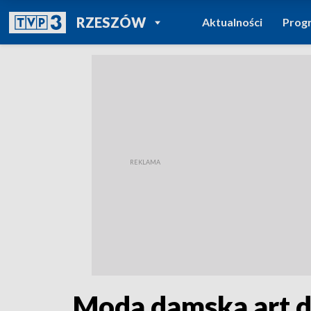
POWRÓT DO
RZESZÓW
Aktualności
Prog
TVP REGIONY
Moda damska art 