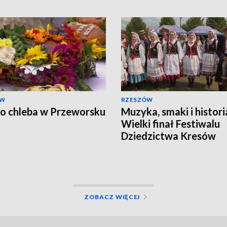
ÓW
RZESZÓW
o chleba w Przeworsku
Muzyka, smaki i histori
Wielki finał Festiwalu
Dziedzictwa Kresów
ZOBACZ WIĘCEJ