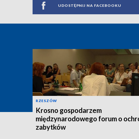
UDOSTĘPNIJ NA FACEBOOKU
RZESZÓW
Krosno gospodarzem
międzynarodowego forum o ochr
zabytków