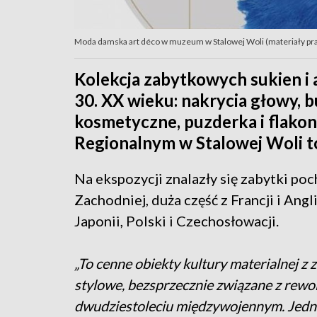
Moda damska art déco w muzeum w Stalowej Woli (materiały p
Kolekcja zabytkowych sukien i 
30. XX wieku: nakrycia głowy, b
kosmetyczne, puzderka i flako
Regionalnym w Stalowej Woli to
Na ekspozycji znalazły się zabytki po
Zachodniej, duża część z Francji i Ang
Japonii, Polski i Czechosłowacji.
„To cenne obiekty kultury materialnej z
stylowe, bezsprzecznie związane z rewol
dwudziestoleciu międzywojennym. Jedno