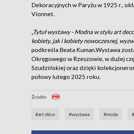
Dekoracyjnych w Paryżu w 1925 r., okł
Vionnet.
„Tytuł wystawy - Modna w stylu art dec
kobiety, jak i kobiety nowoczesnej, wyzwol
podkreśla Beata Kuman.Wystawa zost
Okręgowego w Rzeszowie, w dużej częś
Szudzińskiej oraz dzięki kolekcjone
połowy lutego 2025 roku.
Źródło:
#art déco
#wystawa
#moda
#