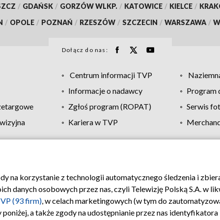
SZCZ
/
GDAŃSK
/
GORZÓW WLKP.
/
KATOWICE
/
KIELCE
/
KRA
N
/
OPOLE
/
POZNAŃ
/
RZESZÓW
/
SZCZECIN
/
WARSZAWA
/
W
Dołącz do nas:
Centrum informacji TVP
Naziemna
Informacje o nadawcy
Program d
zetargowe
Zgłoś program (ROPAT)
Serwis fo
wizyjna
Kariera w TVP
Merchandi
Polityka prywatności
Moje zgody
Pomoc
Biuro re
ody na korzystanie z technologii automatycznego śledzenia i zbie
 danych osobowych przez nas, czyli Telewizję Polską S.A. w likw
VP (93 firm)
, w celach marketingowych (w tym do zautomatyzow
 poniżej, a także zgody na udostępnianie przez nas identyfikator