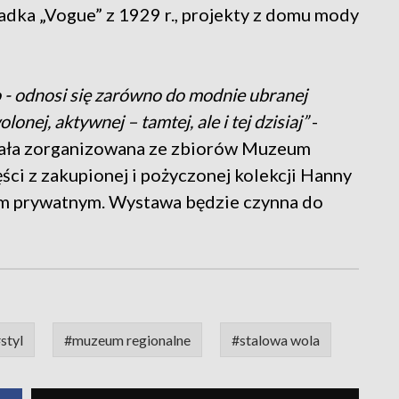
adka „Vogue” z 1929 r., projekty z domu mody
o - odnosi się zarówno do modnie ubranej
onej, aktywnej – tamtej, ale i tej dzisiaj”
-
ała zorganizowana ze zbiorów Muzeum
ci z zakupionej i pożyczonej kolekcji Hanny
rom prywatnym. Wystawa będzie czynna do
styl
#muzeum regionalne
#stalowa wola