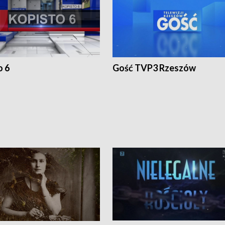
o 6
Gość TVP3 Rzeszów