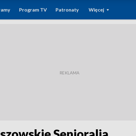
ramy
Program TV
Patronaty
Więcej
szowskie Senioralia