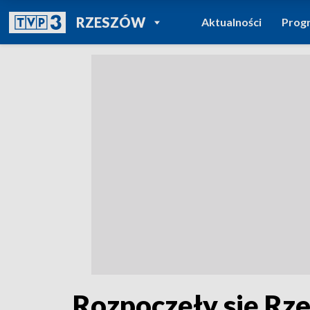
POWRÓT DO
RZESZÓW
Aktualności
Prog
TVP REGIONY
Rozpoczęły się Rze