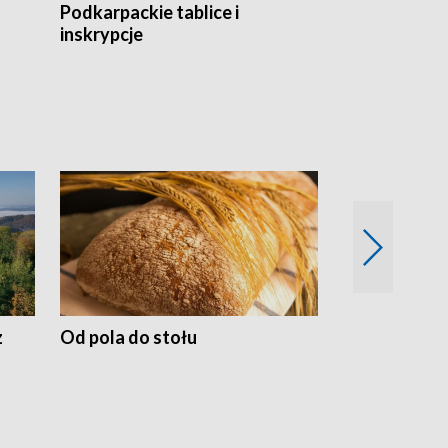
Podkarpackie tablice i
Szlakiem arc
inskrypcje
drewnianej
z
Od pola do stołu
50 lat ochro
przyrodnicz
Zachodnich