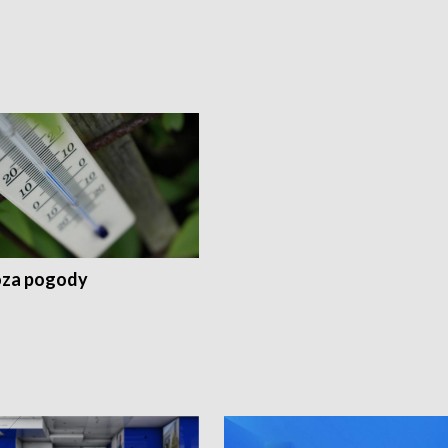
za pogody