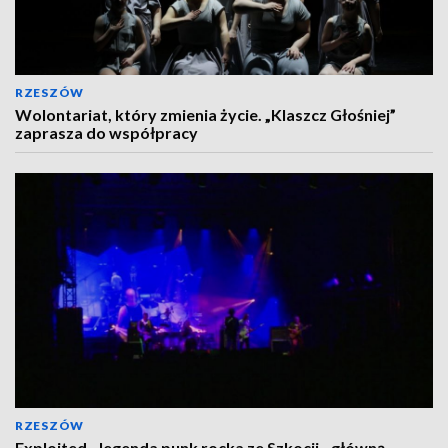
RZESZÓW
Wolontariat, który zmienia życie. „Klaszcz Głośniej”
zaprasza do współpracy
RZESZÓW
Exploited - legenda punk rocka ze Szkocji - główną