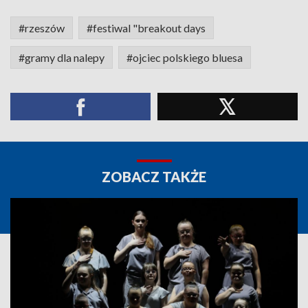
#rzeszów
#festiwal "breakout days
#gramy dla nalepy
#ojciec polskiego bluesa
ZOBACZ TAKŻE