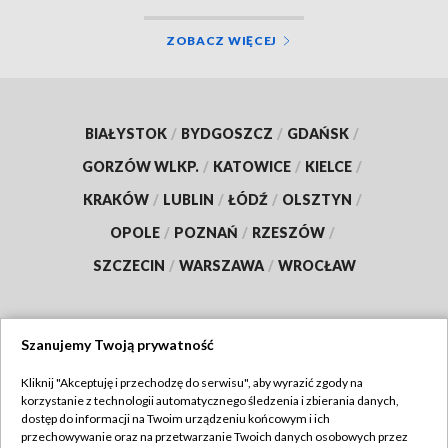
ZOBACZ WIĘCEJ
BIAŁYSTOK
/
BYDGOSZCZ
/
GDAŃSK
/
GORZÓW WLKP.
/
KATOWICE
/
KIELCE
/
KRAKÓW
/
LUBLIN
/
ŁÓDŹ
/
OLSZTYN
/
OPOLE
/
POZNAŃ
/
RZESZÓW
/
SZCZECIN
/
WARSZAWA
/
WROCŁAW
Szanujemy Twoją prywatność
Dołącz do nas:
Kliknij "Akceptuję i przechodzę do serwisu", aby wyrazić zgody na
korzystanie z technologii automatycznego śledzenia i zbierania danych,
TVP
dostęp do informacji na Twoim urządzeniu końcowym i ich
Abonament TVP
przechowywanie oraz na przetwarzanie Twoich danych osobowych przez
Regulamin TVP