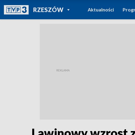
POWRÓT DO
RZESZÓW
Aktualności
Prog
TVP REGIONY
Lawinowy wzrost z