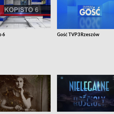
o 6
Gość TVP3 Rzeszów