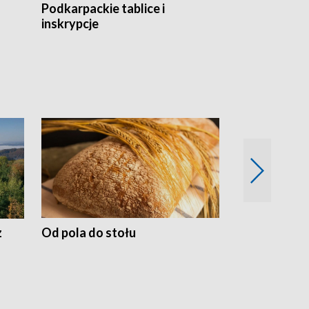
Podkarpackie tablice i
Szlakiem arc
inskrypcje
drewnianej
z
Od pola do stołu
50 lat ochro
przyrodnicz
Zachodnich