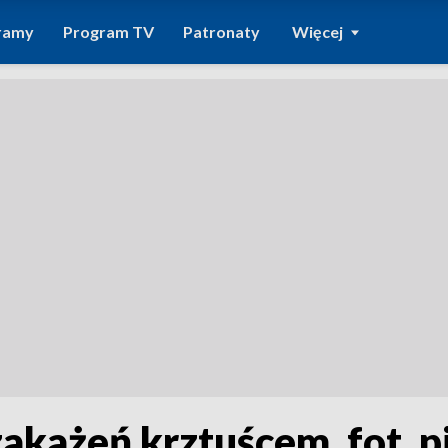
ramy
Program TV
Patronaty
Więcej
akażeń krztuścem, fot. p