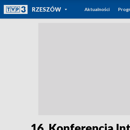
POWRÓT DO
RZESZÓW
Aktualności
Prog
TVP REGIONY
16. Konferencja I