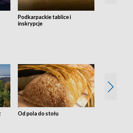
Podkarpackie tablice i
Szlakiem arc
inskrypcje
drewnianej
z
Od pola do stołu
50 lat ochro
przyrodnicz
Zachodnich