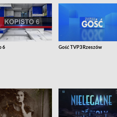
o 6
Gość TVP3 Rzeszów