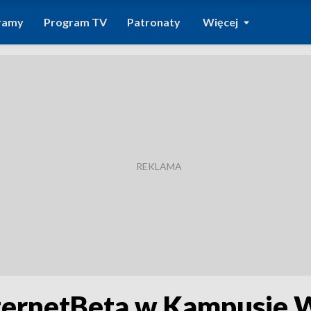
ramy
Program TV
Patronaty
Więcej
nternetBeta w Kampusie 