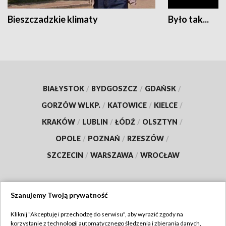
Bieszczadzkie klimaty
Było tak...
BIAŁYSTOK
/
BYDGOSZCZ
/
GDAŃSK
/
GORZÓW WLKP.
/
KATOWICE
/
KIELCE
/
KRAKÓW
/
LUBLIN
/
ŁÓDŹ
/
OLSZTYN
/
OPOLE
/
POZNAŃ
/
RZESZÓW
/
SZCZECIN
/
WARSZAWA
/
WROCŁAW
Szanujemy Twoją prywatność
Dołącz do nas:
Kliknij "Akceptuję i przechodzę do serwisu", aby wyrazić zgody na
korzystanie z technologii automatycznego śledzenia i zbierania danych,
TVP