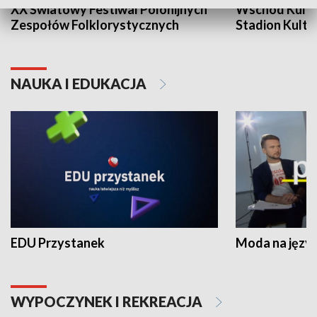
XX Światowy Festiwal Polonijnych
Wschód Kultur
Zespołów Folklorystycznych
Stadion Kultu
NAUKA I EDUKACJA
EDU Przystanek
Moda na język
WYPOCZYNEK I REKREACJA