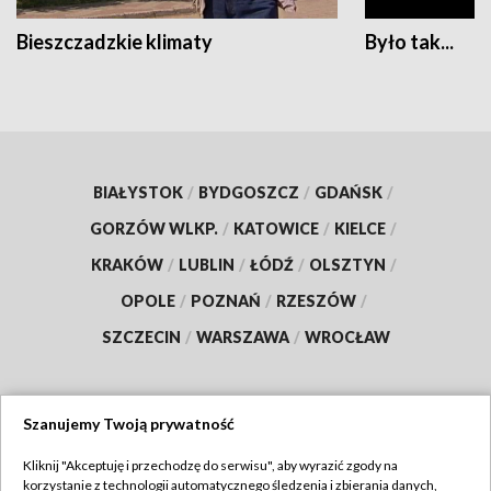
Bieszczadzkie klimaty
Było tak...
BIAŁYSTOK
/
BYDGOSZCZ
/
GDAŃSK
/
GORZÓW WLKP.
/
KATOWICE
/
KIELCE
/
KRAKÓW
/
LUBLIN
/
ŁÓDŹ
/
OLSZTYN
/
OPOLE
/
POZNAŃ
/
RZESZÓW
/
SZCZECIN
/
WARSZAWA
/
WROCŁAW
Szanujemy Twoją prywatność
Dołącz do nas:
Kliknij "Akceptuję i przechodzę do serwisu", aby wyrazić zgody na
korzystanie z technologii automatycznego śledzenia i zbierania danych,
TVP