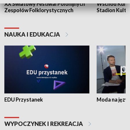
XX Światowy Festiwal Polonijnych
Wschód Kultur
Zespołów Folklorystycznych
Stadion Kultu
NAUKA I EDUKACJA
EDU Przystanek
Moda na język
WYPOCZYNEK I REKREACJA