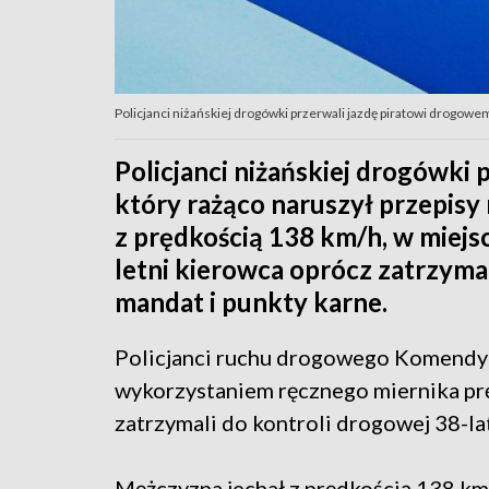
Policjanci niżańskiej drogówki przerwali jazdę piratowi drogowemu
Policjanci niżańskiej drogówki
który rażąco naruszył przepis
z prędkością 138 km/h, w miejsc
letni kierowca oprócz zatrzym
mandat i punkty karne.
Policjanci ruchu drogowego Komendy 
wykorzystaniem ręcznego miernika pr
zatrzymali do kontroli drogowej 38-l
Mężczyzna jechał z prędkością 138 k