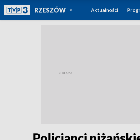
POWRÓT DO
RZESZÓW
Aktualności
Prog
TVP REGIONY
Policjanci niżańsk