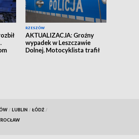
RZESZÓW
ozbił
AKTUALIZACJA: Groźny
.
wypadek w Leszczawie
tom
Dolnej. Motocyklista trafił
do szpitala
KÓW
/
LUBLIN
/
ŁÓDŹ
/
ROCŁAW