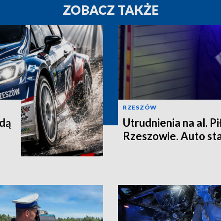
ZOBACZ TAKŻE
RZESZÓW
ędą
Utrudnienia na al. P
Rzeszowie. Auto st