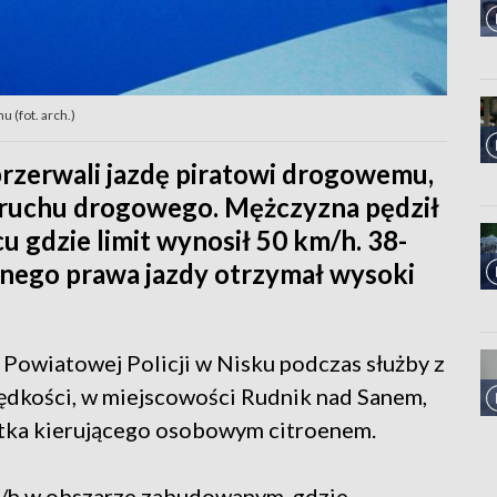
 (fot. arch.)
 przerwali jazdę piratowi drogowemu,
y ruchu drogowego. Mężczyzna pędził
u gdzie limit wynosił 50 km/h. 38-
anego prawa jazdy otrzymał wysoki
Powiatowej Policji w Nisku podczas służby z
ędkości, w miejscowości Rudnik nad Sanem,
atka kierującego osobowym citroenem.
m/h w obszarze zabudowanym, gdzie