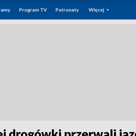
ramy
Program TV
Patronaty
Więcej
iej drogówki przerwali ja