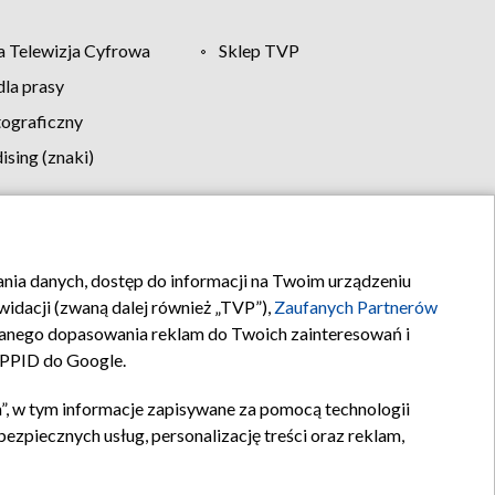
 Telewizja Cyfrowa
Sklep TVP
la prasy
tograficzny
sing (znaki)
klamy
Kontakt
rania danych, dostęp do informacji na Twoim urządzeniu
idacji (zwaną dalej również „TVP”),
Zaufanych Partnerów
anego dopasowania reklam do Twoich zainteresowań i
a PPID do Google.
”, w tym informacje zapisywane za pomocą technologii
zpiecznych usług, personalizację treści oraz reklam,