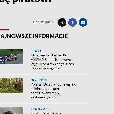
UDOSTĘPNIJ:
AJNOWSZE INFORMACJE
SPORT
74 załogi na starcie 35.
MARMA Samochodowego
Rajdu Rzeszowskiego. Czas
na wielkie ściganie
HISTORIA
Polska i Ukraina rozmawiają o
kolejnych pracach
poszukiwawczych i
ekshumacyjnych
SPOŁECZNE
38 stopni w cieniu i