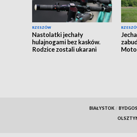
RZESZÓW
RZESZ
Nastolatki jechały
Jecha
hulajnogami bez kasków.
zabu
Rodzice zostali ukarani
Motoc
mandatami
jazdy
BIAŁYSTOK
/
BYDGO
OLSZTY