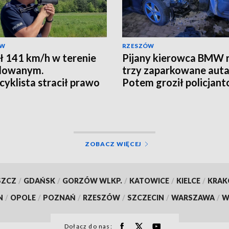
ÓW
RZESZÓW
ł 141 km/h w terenie
Pijany kierowca BMW r
dowanym.
trzy zaparkowane auta
yklista stracił prawo
Potem groził policjan
ZOBACZ WIĘCEJ
SZCZ
/
GDAŃSK
/
GORZÓW WLKP.
/
KATOWICE
/
KIELCE
/
KRA
N
/
OPOLE
/
POZNAŃ
/
RZESZÓW
/
SZCZECIN
/
WARSZAWA
/
W
Dołącz do nas: