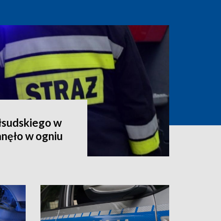
iłsudskiego w
anęło w ogniu