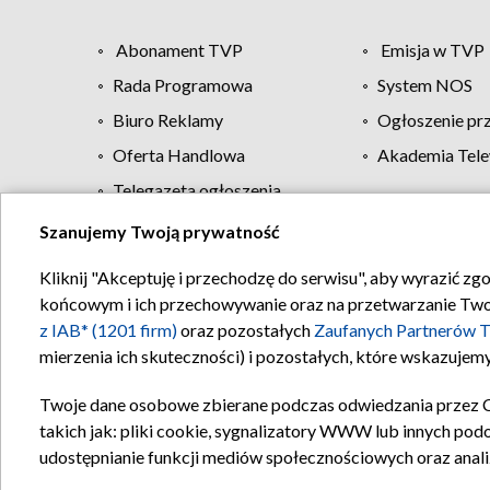
Abonament TVP
Emisja w TVP
Rada Programowa
System NOS
Biuro Reklamy
Ogłoszenie pr
Oferta Handlowa
Akademia Tele
Telegazeta ogłoszenia
Szanujemy Twoją prywatność
Regulamin TVP
Kliknij "Akceptuję i przechodzę do serwisu", aby wyrazić zg
końcowym i ich przechowywanie oraz na przetwarzanie Twoich
z IAB* (1201 firm)
oraz pozostałych
Zaufanych Partnerów T
mierzenia ich skuteczności) i pozostałych, które wskazujemy
Twoje dane osobowe zbierane podczas odwiedzania przez 
takich jak: pliki cookie, sygnalizatory WWW lub innych pod
udostępnianie funkcji mediów społecznościowych oraz anali