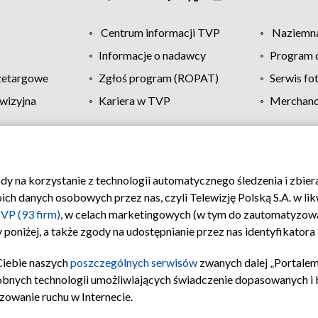
Centrum informacji TVP
Naziemna
Informacje o nadawcy
Program d
zetargowe
Zgłoś program (ROPAT)
Serwis fo
wizyjna
Kariera w TVP
Merchandi
Polityka prywatności
Moje zgody
Pomoc
Biuro re
ody na korzystanie z technologii automatycznego śledzenia i zbie
 danych osobowych przez nas, czyli Telewizję Polską S.A. w likw
VP (93 firm)
, w celach marketingowych (w tym do zautomatyzow
 poniżej, a także zgody na udostępnianie przez nas identyfikator
Ciebie naszych
poszczególnych serwisów
zwanych dalej „Portalem
obnych technologii umożliwiających świadczenie dopasowanych i be
zowanie ruchu w Internecie.