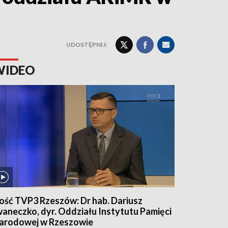
UDOSTĘPNIJ:
WIDEO
ość TVP3 Rzeszów: Dr hab. Dariusz
waneczko, dyr. Oddziału Instytutu Pamięci
arodowej w Rzeszowie