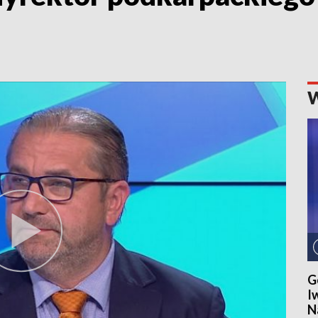
G
I
N