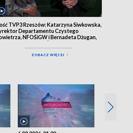
ość TVP3 Rzeszów: Katarzyna Siwkowska,
yrektor Departamentu Czystego
owietrza, NFOŚiGW i Bernadeta Dżugan,
rezes zarządu WFOŚiGW w Rzeszowie
ZOBACZ WIĘCEJ