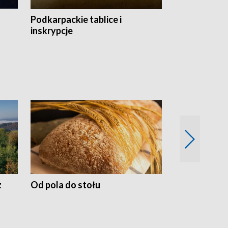
Podkarpackie tablice i
Szlakiem arc
inskrypcje
drewnianej
z
Od pola do stołu
50 lat ochro
przyrodnicz
Zachodnich