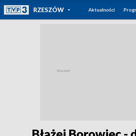
POWRÓT DO
RZESZÓW
Aktualności
Prog
TVP REGIONY
Błażej Borowiec -