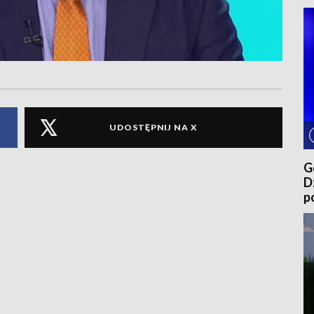
UDOSTĘPNIJ NA X
G
D
p