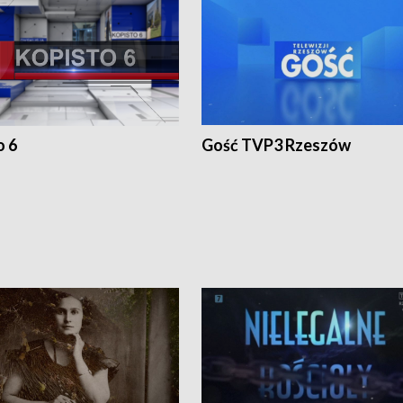
o 6
Gość TVP3 Rzeszów