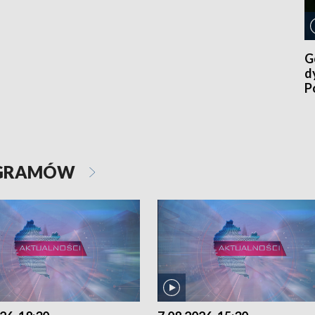
G
d
P
p
OGRAMÓW