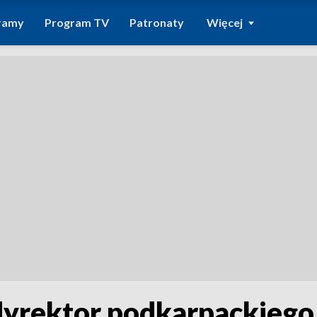
ramy
Program TV
Patronaty
Więcej
 dyrektor podkarpackieg