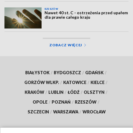
RZESZÓW
Nawet 40 st. C - ostrzeżenia przed upałem
dla prawie całego kraju
ZOBACZ WIĘCEJ
BIAŁYSTOK
/
BYDGOSZCZ
/
GDAŃSK
/
GORZÓW WLKP.
/
KATOWICE
/
KIELCE
/
KRAKÓW
/
LUBLIN
/
ŁÓDŹ
/
OLSZTYN
/
OPOLE
/
POZNAŃ
/
RZESZÓW
/
SZCZECIN
/
WARSZAWA
/
WROCŁAW