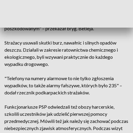
wyjeżdżał do akcji średnio co 9 minut. W działania
zaangażowanych było blisko 15 tys. zastępów strażaków,
PSP i OSP. Pomocy przedmedycznej udzieliliśmy 586
poszkodowanym" – przekazał bryg. Betleja.
Strażacy usuwali skutki burz, nawałnic i silnych opadów
deszczu. Działali w zakresie ratownictwa chemicznego i
ekologicznego, byli wzywani praktycznie do każdego
wypadku drogowego.
"Telefony na numery alarmowe to nie tylko zgłoszenia
wypadków, to także alarmy fałszywe, których było 235" –
dodał rzecznik podkarpackich strażaków.
Funkcjonariusze PSP odwiedzali też obozy harcerskie,
szkolili uczestników jak udzielić pierwszej pomocy
przedmedycznej. Mówili też jak należy się zachować podczas
niebezpiecznych zjawisk atmosferycznych. Podczas wizyt