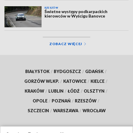
RZESZÓW
Świetne występy podkarpackich
kierowców w Wyścigu Banovce
ZOBACZ WIĘCEJ
BIAŁYSTOK
/
BYDGOSZCZ
/
GDAŃSK
/
GORZÓW WLKP.
/
KATOWICE
/
KIELCE
/
KRAKÓW
/
LUBLIN
/
ŁÓDŹ
/
OLSZTYN
/
OPOLE
/
POZNAŃ
/
RZESZÓW
/
SZCZECIN
/
WARSZAWA
/
WROCŁAW