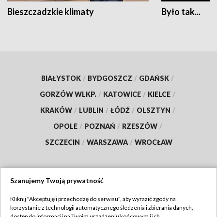
Bieszczadzkie klimaty
Było tak...
BIAŁYSTOK
/
BYDGOSZCZ
/
GDAŃSK
/
GORZÓW WLKP.
/
KATOWICE
/
KIELCE
/
KRAKÓW
/
LUBLIN
/
ŁÓDŹ
/
OLSZTYN
/
OPOLE
/
POZNAŃ
/
RZESZÓW
/
SZCZECIN
/
WARSZAWA
/
WROCŁAW
Szanujemy Twoją prywatność
Dołącz do nas:
Kliknij "Akceptuję i przechodzę do serwisu", aby wyrazić zgody na
korzystanie z technologii automatycznego śledzenia i zbierania danych,
TVP
dostęp do informacji na Twoim urządzeniu końcowym i ich